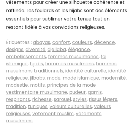
vêtements pour créer une silhouette cohérente et
raffinée. Les foulards et les hijabs sont des éléments
essentiels pour sublimer votre tenue tout en
restant fidèle à vos convictions religieuses.
Étiquettes :
abayas
,
confort
,
couleurs
,
décence
,
designs
,
diversité
,
djellaba
,
élégance
,
embellissements
,
femmes musulmanes
,
foi
islamique
,
hijabs
,
hommes musulmans
,
hommes
musulmans traditionnels
,
identité culturelle
,
identité
religieuse
,
jilbabs
,
mode
,
mode islamique
,
modernité
,
modestie
,
motifs
,
principes de la mode
vestimentaire musulmane
,
pudeur
,
qamis
,
respirants
,
richesse
,
sarouel
,
styles
,
tissus légers
,
tradition
,
tuniques
,
valeurs culturelles
,
valeurs
religieuses
,
vetement muslim
,
vêtements
musulmans