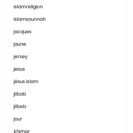
islamreligion
islamsounnah
jacques
jaune
jersey
jesus
jésus islam
jilbab
jilbeb
jour
khimar