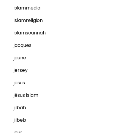
islammedia
islamreligion
islamsounnah
jacques
jaune
jersey
jesus
jésus islam
jilbab
jilbeb
jour