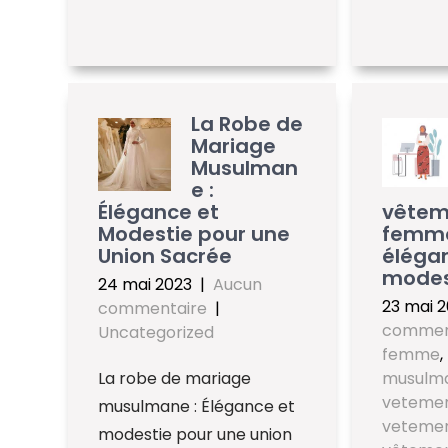
La Robe de
Mariage
Musulman
e :
Élégance et
vêtem
Modestie pour une
femme 
Union Sacrée
éléga
modes
24 mai 2023
|
Aucun
23 mai 
commentaire
|
commen
Uncategorized
femme
,
La robe de mariage
musulm
veteme
musulmane : Élégance et
veteme
modestie pour une union