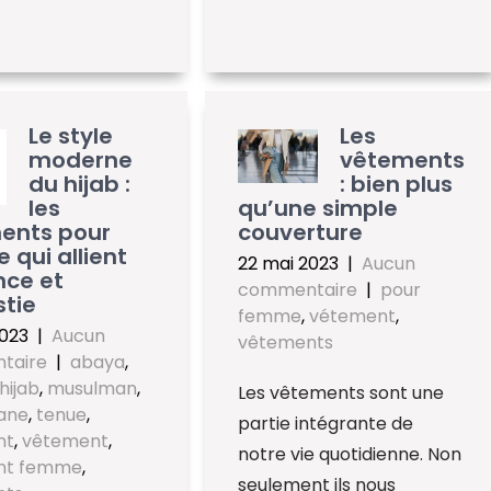
Le style
Les
moderne
vêtements
du hijab :
: bien plus
les
qu’une simple
ents pour
couverture
qui allient
22 mai 2023
|
Aucun
nce et
commentaire
|
pour
tie
femme
,
vétement
,
2023
|
Aucun
vêtements
taire
|
abaya
,
hijab
,
musulman
,
Les vêtements sont une
ane
,
tenue
,
partie intégrante de
nt
,
vêtement
,
notre vie quotidienne. Non
nt femme
,
seulement ils nous