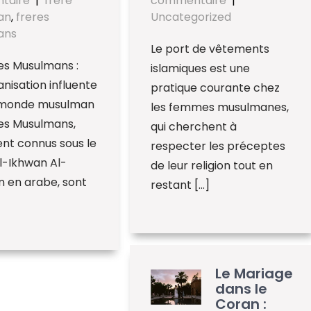
taire
|
frere
commentaire
|
an
,
freres
Uncategorized
ans
Le port de vêtements
es Musulmans :
islamiques est une
nisation influente
pratique courante chez
 monde musulman
les femmes musulmanes,
res Musulmans,
qui cherchent à
nt connus sous le
respecter les préceptes
l-Ikhwan Al-
de leur religion tout en
 en arabe, sont
restant […]
Le Mariage
dans le
Coran :