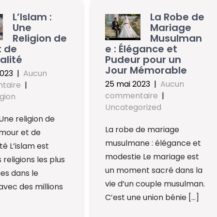
L’Islam :
La Robe de
Une
Mariage
Religion de
Musulman
t de
e : Élégance et
alité
Pudeur pour un
Jour Mémorable
2023
|
Aucun
25 mai 2023
|
Aucun
taire
|
commentaire
|
igion
Uncategorized
 Une religion de
La robe de mariage
amour et de
musulmane : élégance et
ité L’islam est
modestie Le mariage est
 religions les plus
un moment sacré dans la
es dans le
vie d’un couple musulman.
vec des millions
C’est une union bénie […]