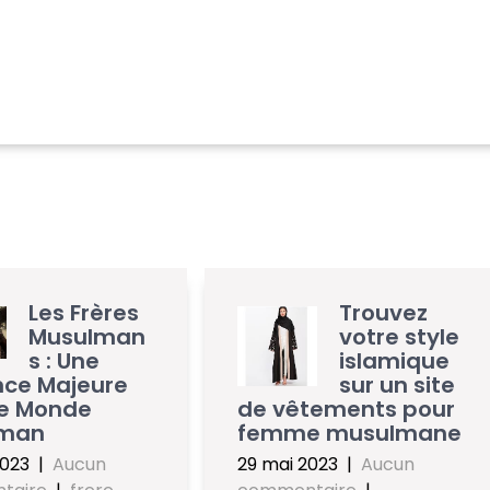
Les Frères
Trouvez
Musulman
votre style
s : Une
islamique
nce Majeure
sur un site
le Monde
de vêtements pour
lman
femme musulmane
2023
|
Aucun
29 mai 2023
|
Aucun