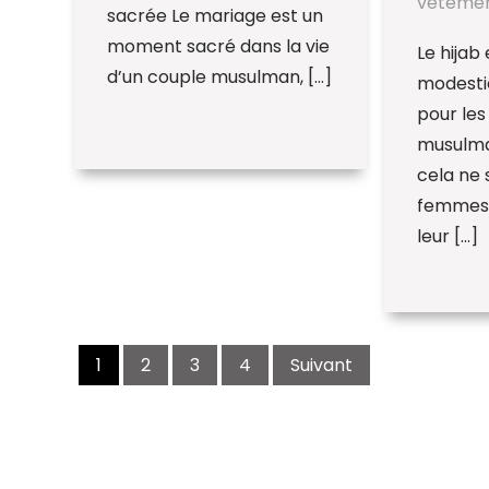
vêteme
sacrée Le mariage est un
moment sacré dans la vie
Le hijab
d’un couple musulman, […]
modesti
pour le
musulma
cela ne 
femmes d
leur […]
Navigation
des
1
2
3
4
Suivant
articles