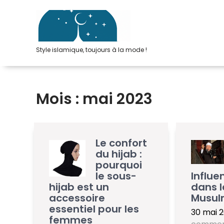
Passer
au
contenu
Style islamique, toujours à la mode !
Mois :
mai 2023
Le confort
du hijab :
pourquoi
le sous-
Influe
hijab est un
dans 
accessoire
Musu
essentiel pour les
30 mai 
femmes