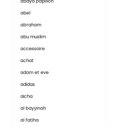
abaya papillon
abel
abraham
abu muslim
accessoire
achat
adam et eve
adidas
aicha
al bayyinah
al fatiha