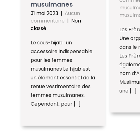
commen
musulmanes
musulm
31 mai 2023
|
Aucun
musulm
commentaire
| Non
classé
Les Frèr
Une orga
Le sous-hijab : un
dans le
accessoire indispensable
Les Frè
pour les femmes
égaleme
musulmanes Le hijab est
nom d’A
un élément essentiel de la
Muslimun
tenue vestimentaire des
une […]
femmes musulmanes.
Cependant, pour […]