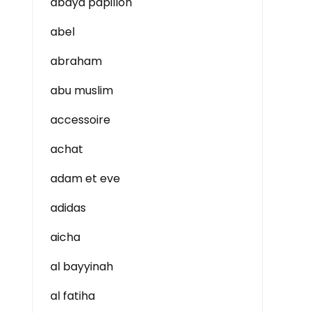
abaya papillon
abel
abraham
abu muslim
accessoire
achat
adam et eve
adidas
aicha
al bayyinah
al fatiha