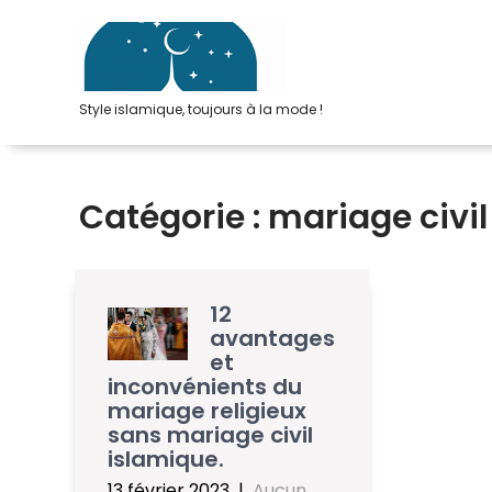
Passer
au
contenu
Style islamique, toujours à la mode !
Catégorie :
mariage civil
12
avantages
et
inconvénients du
mariage religieux
sans mariage civil
islamique.
13 février 2023
|
Aucun