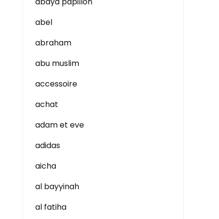
abaya papillon
abel
abraham
abu muslim
accessoire
achat
adam et eve
adidas
aicha
al bayyinah
al fatiha