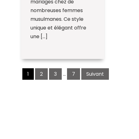
mariages chez de
nombreuses femmes
musulmanes. Ce style
unique et élégant offre
une […]
Navigation
des
1
2
3
…
7
Suivant
articles