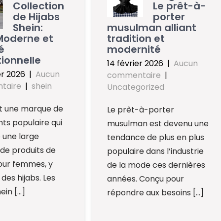
Collection
Le prêt-à-
de Hijabs
porter
Shein:
musulman alliant
Moderne et
tradition et
é
modernité
ionnelle
14 février 2026
|
Aucun
er 2026
|
Aucun
commentaire
|
taire
|
shein
Uncategorized
st une marque de
Le prêt-à-porter
ts populaire qui
musulman est devenu une
 une large
tendance de plus en plus
e produits de
populaire dans l’industrie
ur femmes, y
de la mode ces dernières
des hijabs. Les
années. Conçu pour
ein […]
répondre aux besoins […]