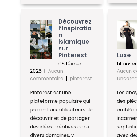
Découvrez
l’Inspiratio
n
Islamique
sur
Pinterest
Luxe
05 février
14 nove
2026
|
Aucun
Aucun 
commentaire
|
pinterest
Uncateg
Pinterest est une
Les abay
plateforme populaire qui
des piè
permet aux utilisateurs de
embléma
découvrir et de partager
incarnen
des idées créatives dans
sophisti
divers domaines, y
avec des