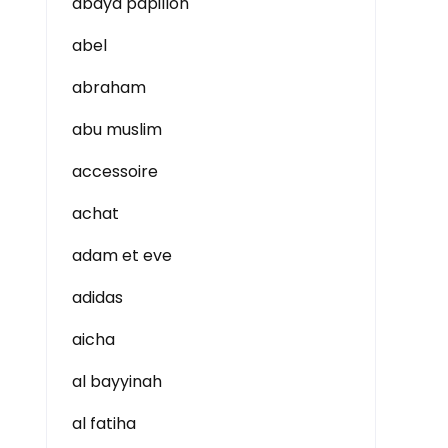
abaya papillon
abel
abraham
abu muslim
accessoire
achat
adam et eve
adidas
aicha
al bayyinah
al fatiha