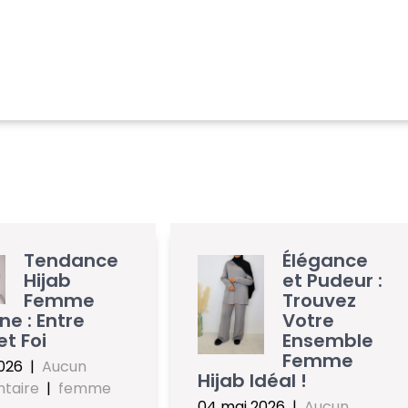
Tendance
Élégance
Hijab
et Pudeur :
Femme
Trouvez
e : Entre
Votre
t Foi
Ensemble
Femme
026
|
Aucun
Hijab Idéal !
taire
|
femme
04 mai 2026
|
Aucun