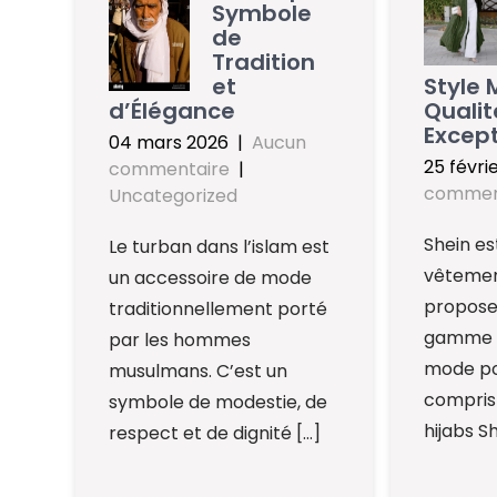
Symbole
de
Tradition
et
Style 
d’Élégance
Qualit
Except
04 mars 2026
|
Aucun
25 févri
commentaire
|
commen
Uncategorized
Shein e
Le turban dans l’islam est
vêtemen
un accessoire de mode
propose
traditionnellement porté
gamme d
par les hommes
mode po
musulmans. C’est un
compris 
symbole de modestie, de
hijabs Sh
respect et de dignité […]