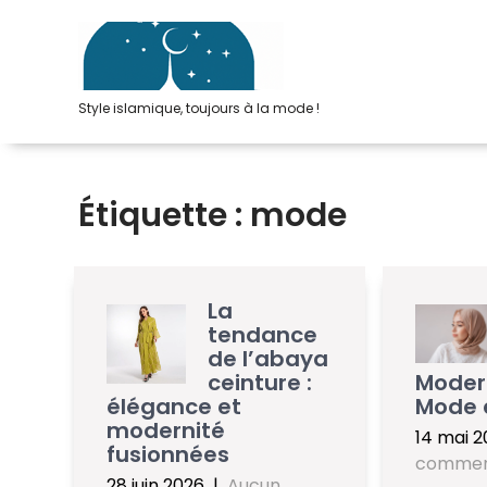
Passer
au
contenu
Style islamique, toujours à la mode !
Étiquette :
mode
La
tendance
de l’abaya
ceinture :
Modern
élégance et
Mode e
modernité
14 mai 2
fusionnées
commen
28 juin 2026
|
Aucun