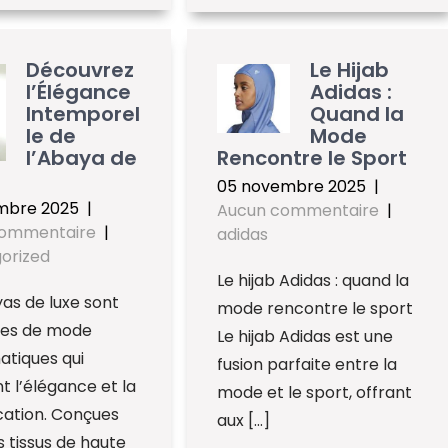
Découvrez
Le Hijab
l’Élégance
Adidas :
Intemporel
Quand la
le de
Mode
l’Abaya de
Rencontre le Sport
05 novembre 2025
|
mbre 2025
|
Aucun commentaire
|
commentaire
|
adidas
orized
Le hijab Adidas : quand la
as de luxe sont
mode rencontre le sport
ces de mode
Le hijab Adidas est une
tiques qui
fusion parfaite entre la
t l’élégance et la
mode et le sport, offrant
cation. Conçues
aux […]
 tissus de haute