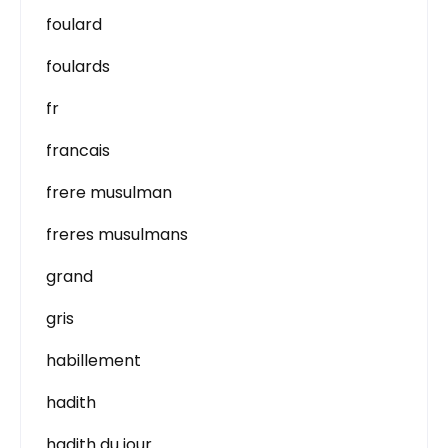
foulard
foulards
fr
francais
frere musulman
freres musulmans
grand
gris
habillement
hadith
hadith du jour