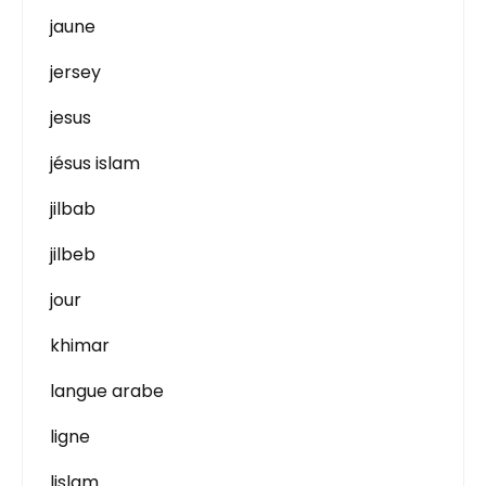
jaune
jersey
jesus
jésus islam
jilbab
jilbeb
jour
khimar
langue arabe
ligne
lislam