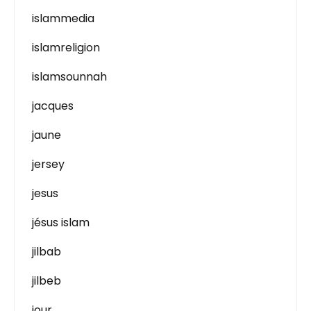
islammedia
islamreligion
islamsounnah
jacques
jaune
jersey
jesus
jésus islam
jilbab
jilbeb
jour