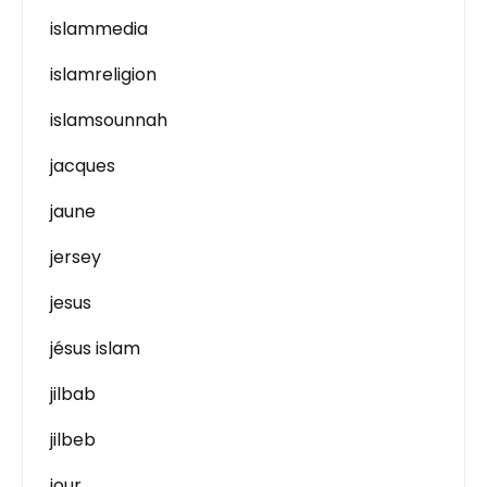
islammedia
islamreligion
islamsounnah
jacques
jaune
jersey
jesus
jésus islam
jilbab
jilbeb
jour