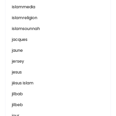
islammedia
islamreligion
islamsounnah
jacques
jaune
jersey
jesus
jésus islam
jilbab
jilbeb
jour