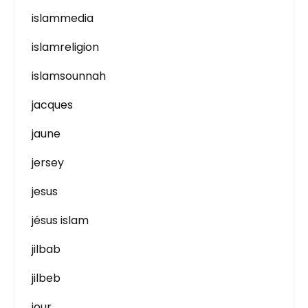
islammedia
islamreligion
islamsounnah
jacques
jaune
jersey
jesus
jésus islam
jilbab
jilbeb
jour