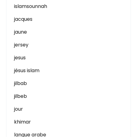
islamsounnah
jacques
jaune
jersey
jesus
jésus islam
jilbab
jilbeb
jour
khimar
langue arabe