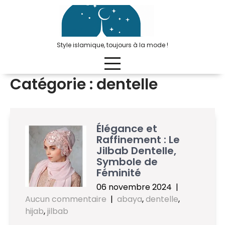
Passer
au
contenu
Style islamique, toujours à la mode !
Catégorie :
dentelle
Élégance et
Raffinement : Le
Jilbab Dentelle,
Symbole de
Féminité
06 novembre 2024
|
Aucun commentaire
|
abaya
,
dentelle
,
hijab
,
jilbab