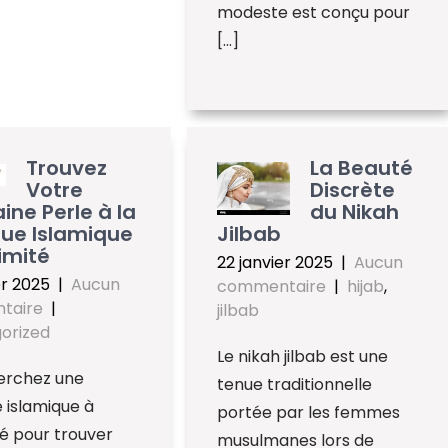
modeste est conçu pour
[…]
Trouvez
La Beauté
Votre
Discrète
ine Perle à la
du Nikah
ue Islamique
Jilbab
imité
22 janvier 2025
|
Aucun
er 2025
|
Aucun
commentaire
|
hijab
,
taire
|
jilbab
orized
Le nikah jilbab est une
erchez une
tenue traditionnelle
 islamique à
portée par les femmes
é pour trouver
musulmanes lors de