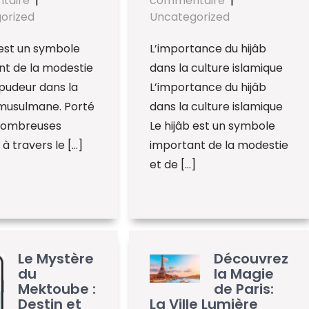
taire
|
commentaire
|
orized
Uncategorized
 est un symbole
L’importance du hijâb
nt de la modestie
dans la culture islamique
 pudeur dans la
L’importance du hijâb
 musulmane. Porté
dans la culture islamique
nombreuses
Le hijâb est un symbole
 travers le […]
important de la modestie
et de […]
Le Mystère
Découvrez
du
la Magie
Mektoube :
de Paris:
Destin et
La Ville Lumière