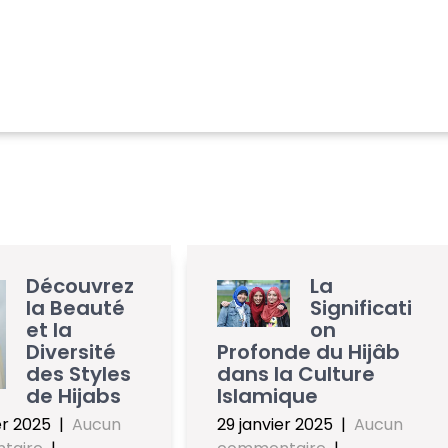
Découvrez
La
la Beauté
Significati
et la
on
Diversité
Profonde du Hijâb
des Styles
dans la Culture
de Hijabs
Islamique
er 2025
|
Aucun
29 janvier 2025
|
Aucun