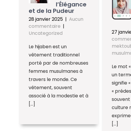
l’Élégance
et de la Pudeur
28 janvier 2025
|
Aucun
commentaire
|
27 janvi
Uncategorized
commen
mektou
Le hijaben est un
musulm
vêtement traditionnel
porté par de nombreuses
Le mot «
femmes musulmanes à
un term
travers le monde. Ce
signifie 
vêtement, souvent
« prédest
associé à la modestie et à
souvent 
[…]
culture
exprimer
[…]