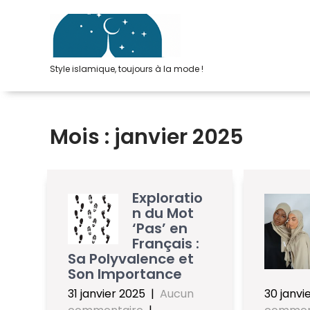
Passer
au
contenu
Style islamique, toujours à la mode !
Mois :
janvier 2025
Exploratio
n du Mot
‘Pas’ en
Français :
Sa Polyvalence et
Son Importance
31 janvier 2025
|
Aucun
30 janvi