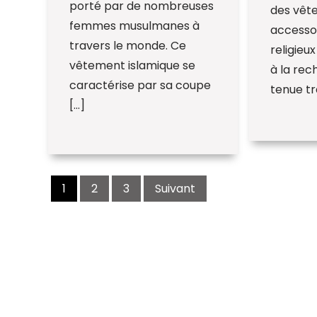
porté par de nombreuses
des vêt
femmes musulmanes à
accessoi
travers le monde. Ce
religieu
vêtement islamique se
à la rec
caractérise par sa coupe
tenue tra
[…]
Navigation
des
1
2
3
Suivant
articles