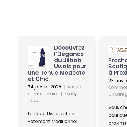
Découvrez
l’Élégance
du Jilbab
Procha
Uwais pour
Boutiq
une Tenue Modeste
à Prox
et Chic
23 janvi
24 janvier 2025
|
Aucun
commen
commentaire
|
hijab
,
Uncateg
jilbab
Vous ch
Le jilbab Uwais est un
boutique
vêtement traditionnel
proximit