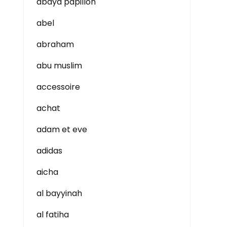
abaya papillon
abel
abraham
abu muslim
accessoire
achat
adam et eve
adidas
aicha
al bayyinah
al fatiha