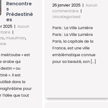
Rencontre
26 janvier 2025
|
Aucun
s
commentaire
|
Prédestiné
Uncategorized
es
er 2025
|
Aucun
Paris : La Ville Lumière
taire
|
Paris : La Ville Lumière
be
,
musulman
,
Paris, la capitale de la
ane
France, est une ville
 mektoube » est
emblématique connue
e arabe qui
pour sa beauté, son […]
« destin » ou
iné ». Il est
utilisé dans la
 maghrébine pour
 l’idée que tout