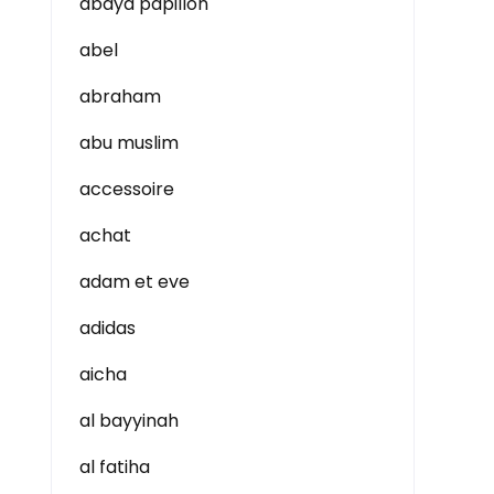
abaya papillon
abel
abraham
abu muslim
accessoire
achat
adam et eve
adidas
aicha
al bayyinah
al fatiha