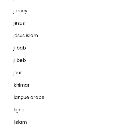
jersey
jesus
jésus islam
jilbab
jilbeb
jour
khimar
langue arabe
ligne
lislam