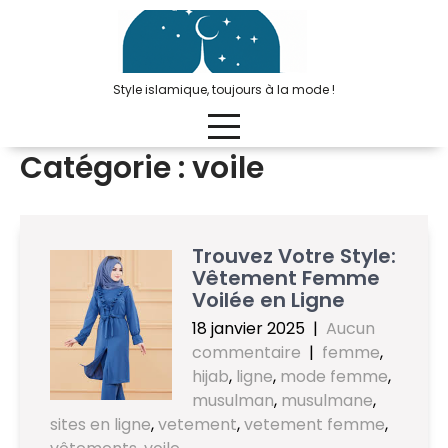
Passer
au
contenu
Style islamique, toujours à la mode !
Catégorie :
voile
Trouvez Votre Style:
Vêtement Femme
Voilée en Ligne
18 janvier 2025
|
Aucun
commentaire
|
femme
,
hijab
,
ligne
,
mode femme
,
musulman
,
musulmane
,
sites en ligne
,
vetement
,
vetement femme
,