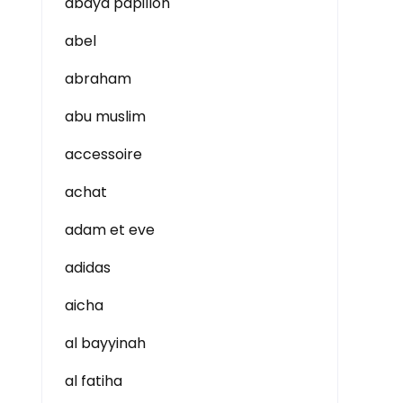
abaya papillon
abel
abraham
abu muslim
accessoire
achat
adam et eve
adidas
aicha
al bayyinah
al fatiha