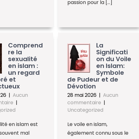
passion pour la […]
Comprend
La
re la
Significati
sexualité
on du Voile
en islam :
en Islam:
un regard
Symbole
bré et
de Pudeur et de
ctueux
Dévotion
026
|
Aucun
28 mai 2026
|
Aucun
taire
|
commentaire
|
orized
Uncategorized
lité en islam est
Le voile en islam,
 souvent mal
également connu sous le