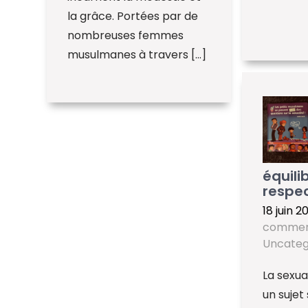
la grâce. Portées par de
nombreuses femmes
musulmanes à travers […]
équili
respe
18 juin 2
commen
Uncateg
La sexua
un sujet