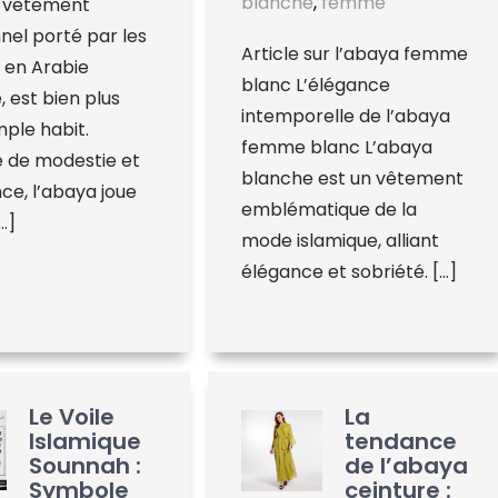
blanche
,
femme
, vêtement
nnel porté par les
Article sur l’abaya femme
en Arabie
blanc L’élégance
, est bien plus
intemporelle de l’abaya
mple habit.
femme blanc L’abaya
 de modestie et
blanche est un vêtement
ce, l’abaya joue
emblématique de la
…]
mode islamique, alliant
élégance et sobriété. […]
Le Voile
La
Islamique
tendance
Sounnah :
de l’abaya
Symbole
ceinture :