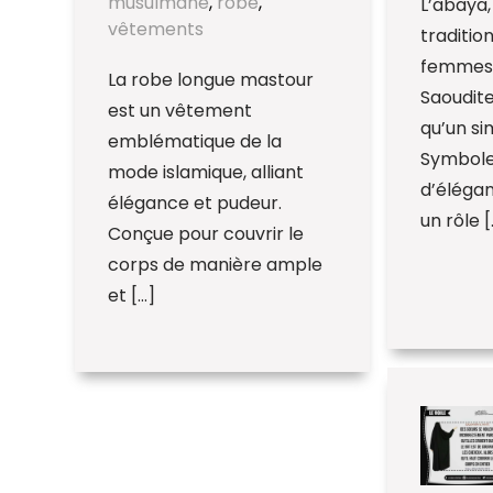
musulmane
,
robe
,
L’abaya
vêtements
traditio
femmes 
La robe longue mastour
Saoudite
est un vêtement
qu’un si
emblématique de la
Symbole
mode islamique, alliant
d’élégan
élégance et pudeur.
un rôle [
Conçue pour couvrir le
corps de manière ample
et […]