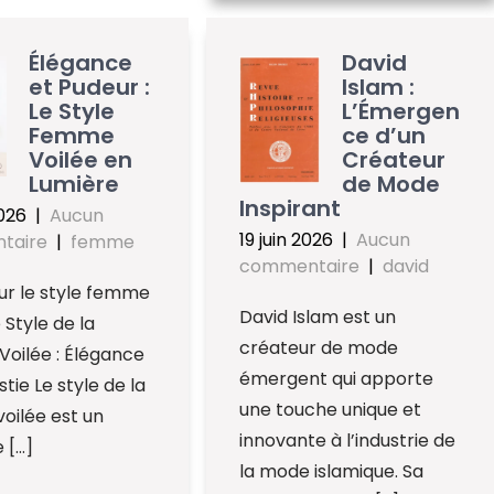
Élégance
David
et Pudeur :
Islam :
Le Style
L’Émergen
Femme
ce d’un
Voilée en
Créateur
Lumière
de Mode
Inspirant
2026
|
Aucun
19 juin 2026
|
Aucun
taire
|
femme
commentaire
|
david
sur le style femme
David Islam est un
 Style de la
créateur de mode
oilée : Élégance
émergent qui apporte
tie Le style de la
une touche unique et
oilée est un
innovante à l’industrie de
 […]
la mode islamique. Sa