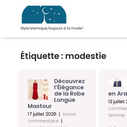
Passer
au
contenu
Style islamique, toujours à la mode !
Étiquette :
modestie
Découvrez
l’Élégance
de la Robe
en Ara
Longue
13 juille
Mastour
commen
17 juillet 2026
|
Aucun
femme
commentaire
|