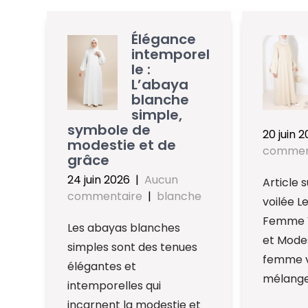
Élégance
intemporel
le :
L’abaya
blanche
simple,
symbole de
20 juin 
modestie et de
commen
grâce
24 juin 2026
|
Aucun
Article 
commentaire
|
blanche
voilée Le
Femme V
Les abayas blanches
et Modes
simples sont des tenues
femme v
élégantes et
mélange
intemporelles qui
incarnent la modestie et