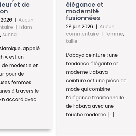
eur et de
élégance et
ion
modernité
fusionnées
t 2026
|
Aucun
28 juin 2026
|
Aucun
taire
|
islam
commentaire
|
femme
,
h
,
sunna
taille
 islamique, appelé
L’abaya ceinture : une
h », est un
tendance élégante et
 de modestie et
moderne L’abaya
ur pour de
ceinture est une pièce de
uses femmes
mode qui combine
nes à travers le
l’élégance traditionnelle
En accord avec
de l’abaya avec une
touche moderne […]