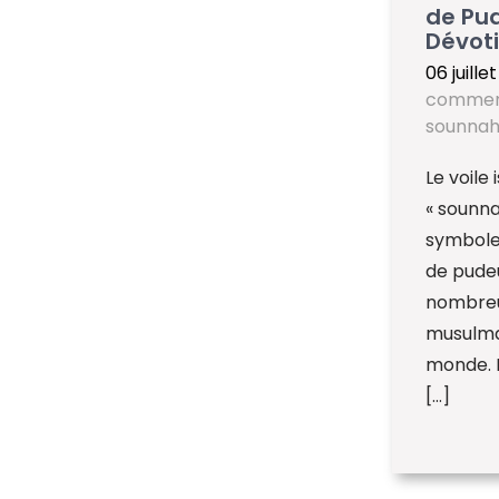
de Pud
Dévot
06 juille
commen
sounna
Le voile
« sounna
symbole
de pude
nombre
musulma
monde. 
[…]