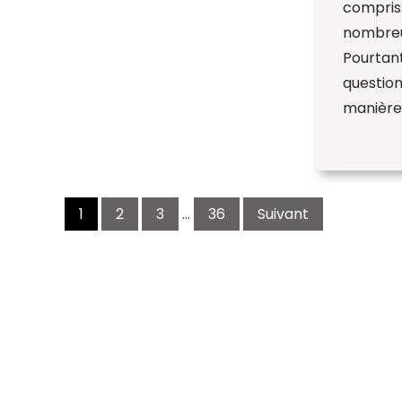
compris
nombreu
Pourtant
question
manière
Navigation
des
1
2
3
…
36
Suivant
articles