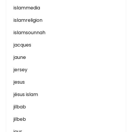
islammedia
islamreligion
islamsounnah
jacques
jaune
jersey
jesus
jésus islam
jilbab
jilbeb
jour