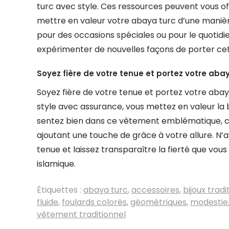
turc avec style. Ces ressources peuvent vous of
mettre en valeur votre abaya turc d’une manière
pour des occasions spéciales ou pour le quotidien
expérimenter de nouvelles façons de porter cet
Soyez fière de votre tenue et portez votre aba
Soyez fière de votre tenue et portez votre abay
style avec assurance, vous mettez en valeur la b
sentez bien dans ce vêtement emblématique, ce
ajoutant une touche de grâce à votre allure. N’a
tenue et laissez transparaître la fierté que vo
islamique.
Étiquettes :
abaya turc
,
accessoires
,
bijoux tradi
fluide
,
foulards colorés
,
géométriques
,
modestie
vêtement traditionnel