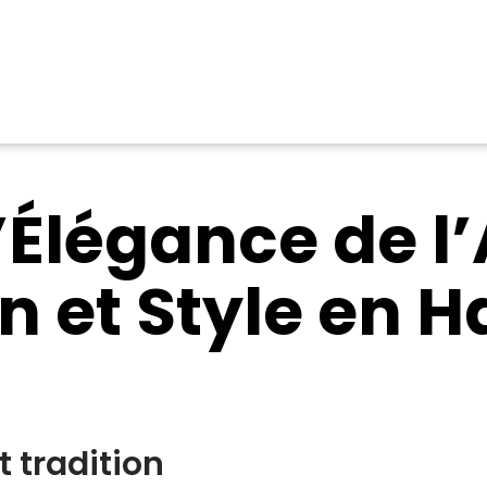
’Élégance de l’
on et Style en 
t tradition