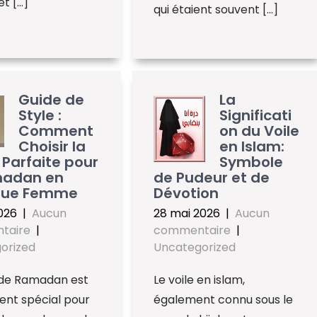
et […]
qui étaient souvent […]
Guide de
La
Style :
Significati
Comment
on du Voile
Choisir la
en Islam:
Parfaite pour
Symbole
madan en
de Pudeur et de
que Femme
Dévotion
2026
|
Aucun
28 mai 2026
|
Aucun
taire
|
commentaire
|
orized
Uncategorized
 de Ramadan est
Le voile en islam,
nt spécial pour
également connu sous le