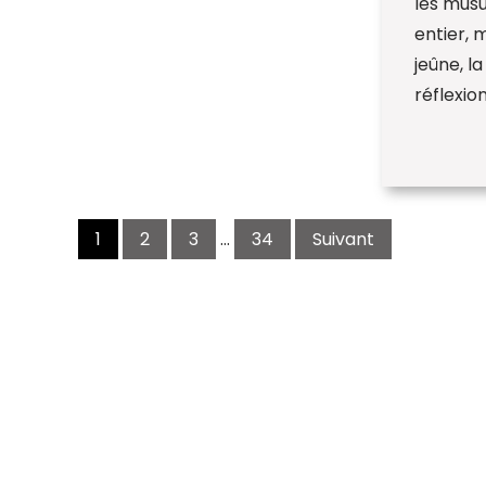
les mus
entier, 
jeûne, la
réflexion
Navigation
des
1
2
3
…
34
Suivant
articles