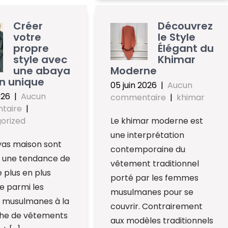
Créer
Découvrez
votre
le Style
propre
Élégant du
style avec
Khimar
une abaya
Moderne
n unique
05 juin 2026
|
Aucun
026
|
Aucun
commentaire
|
khimar
taire
|
orized
Le khimar moderne est
une interprétation
yas maison sont
contemporaine du
 une tendance de
vêtement traditionnel
plus en plus
porté par les femmes
e parmi les
musulmanes pour se
musulmanes à la
couvrir. Contrairement
he de vêtements
aux modèles traditionnels