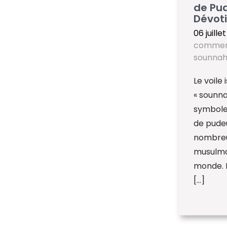
de Pud
Dévot
06 juille
commen
sounna
Le voile
« sounna
symbole
de pude
nombre
musulma
monde. 
[…]