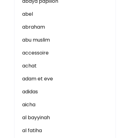
abaya papillon
abel
abraham
abu muslim
accessoire
achat
adam et eve
adidas
aicha
al bayyinah
al fatiha