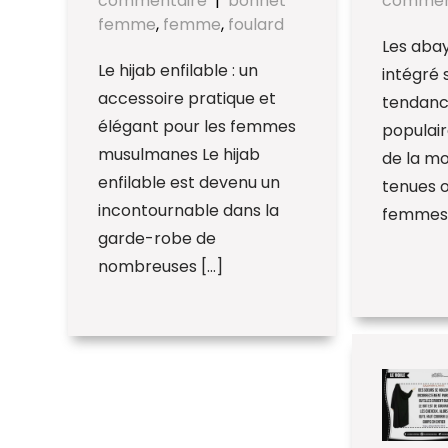
commentaire
|
bonnet
commen
femme
,
femme
,
foulard
Les abay
Le hijab enfilable : un
intégré 
accessoire pratique et
tendance
élégant pour les femmes
populai
musulmanes Le hijab
de la mo
enfilable est devenu un
tenues o
incontournable dans la
femmes 
garde-robe de
nombreuses […]