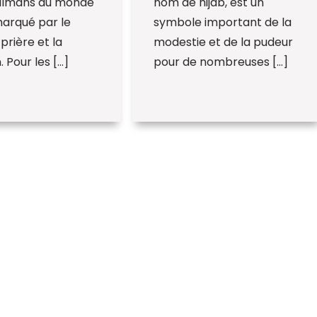
ulmans du monde
nom de hijab, est un
marqué par le
symbole important de la
 prière et la
modestie et de la pudeur
. Pour les […]
pour de nombreuses […]