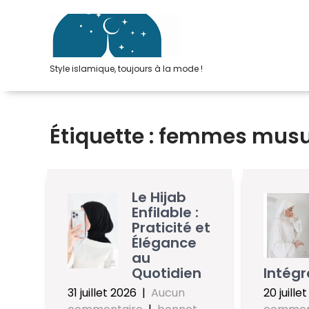
Passer
au
contenu
Style islamique, toujours à la mode !
Étiquette :
femmes mus
Le Hijab
Enfilable :
Praticité et
Élégance
au
Quotidien
Intégr
31 juillet 2026
|
Aucun
20 juille