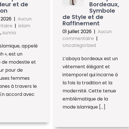
eur et de
Bordeaux,
ion
Symbole
de Style et de
t 2026
|
Aucun
Raffinement
taire
|
islam
01 juillet 2026
|
Aucun
h
,
sunna
commentaire
|
Uncategorized
 islamique, appelé
h », est un
L’abaya bordeaux est un
 de modestie et
vêtement élégant et
ur pour de
intemporel qui incarne à
uses femmes
la fois la tradition et la
nes à travers le
modernité. Cette tenue
En accord avec
emblématique de la
mode islamique […]