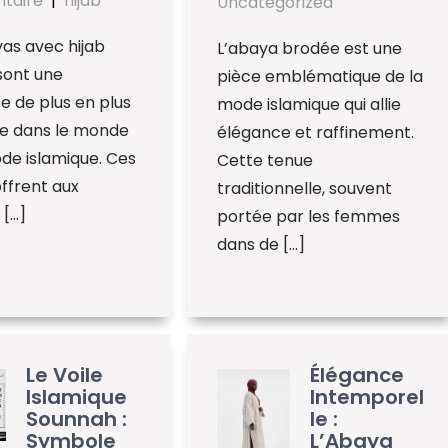
taire
|
hijab
Uncategorized
as avec hijab
L’abaya brodée est une
sont une
pièce emblématique de la
 de plus en plus
mode islamique qui allie
re dans le monde
élégance et raffinement.
de islamique. Ces
Cette tenue
ffrent aux
traditionnelle, souvent
[…]
portée par les femmes
dans de […]
Le Voile
Élégance
Islamique
Intemporel
Sounnah :
le :
Symbole
L’Abaya