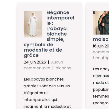
Élégance
intemporel
le :
L’abaya
blanche
simple,
maiso
symbole de
16 juin 2
modestie et de
commen
grâce
Uncateg
24 juin 2026
|
Aucun
commentaire
|
blanche
Les aba
devenus
Les abayas blanches
mode de 
simples sont des tenues
populair
élégantes et
femmes 
intemporelles qui
recherc
incarnent la modestie et