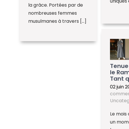
uniques 
la grâce. Portées par de
nombreuses femmes
musulmanes à travers […]
Tenue 
le Ra
Tant 
02 juin 
commen
Uncateg
Le mois
un mome