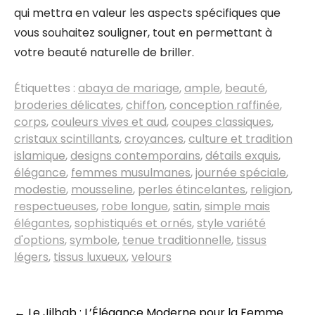
qui mettra en valeur les aspects spécifiques que
vous souhaitez souligner, tout en permettant à
votre beauté naturelle de briller.
Étiquettes :
abaya de mariage
,
ample
,
beauté
,
broderies délicates
,
chiffon
,
conception raffinée
,
corps
,
couleurs vives et aud
,
coupes classiques
,
cristaux scintillants
,
croyances
,
culture et tradition
islamique
,
designs contemporains
,
détails exquis
,
élégance
,
femmes musulmanes
,
journée spéciale
,
modestie
,
mousseline
,
perles étincelantes
,
religion
,
respectueuses
,
robe longue
,
satin
,
simple mais
élégantes
,
sophistiqués et ornés
,
style variété
d'options
,
symbole
,
tenue traditionnelle
,
tissus
légers
,
tissus luxueux
,
velours
←
Le Jilbab : L’Élégance Moderne pour la Femme