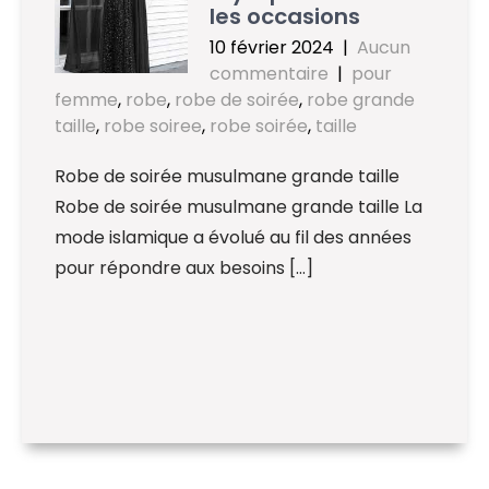
les occasions
10 février 2024
|
Aucun
commentaire
|
pour
femme
,
robe
,
robe de soirée
,
robe grande
taille
,
robe soiree
,
robe soirée
,
taille
Robe de soirée musulmane grande taille
Robe de soirée musulmane grande taille La
mode islamique a évolué au fil des années
pour répondre aux besoins […]