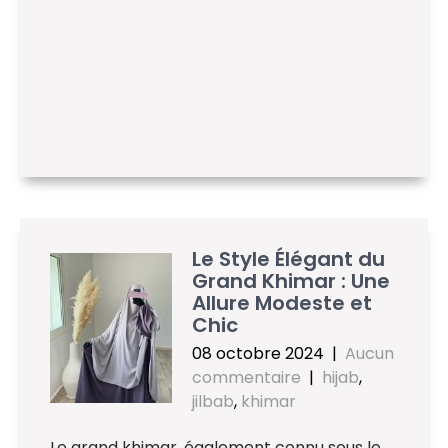
Le Style Élégant du
Grand Khimar : Une
Allure Modeste et
Chic
08 octobre 2024
|
Aucun
commentaire
|
hijab
,
jilbab
,
khimar
Le grand khimar, également connu sous le