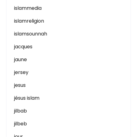
islammedia
islamreligion
islamsounnah
jacques
jaune
jersey
jesus
jésus islam
jilbab
jilbeb
jour