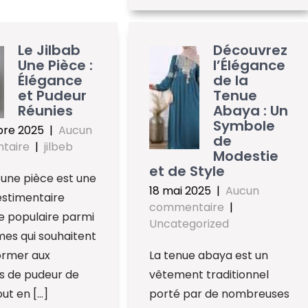
Le Jilbab
Découvrez
Une Pièce :
l’Élégance
Élégance
de la
et Pudeur
Tenue
Réunies
Abaya : Un
Symbole
bre 2025
|
Aucun
de
taire
|
jilbeb
Modestie
et de Style
b une pièce est une
18 mai 2025
|
Aucun
estimentaire
commentaire
|
e populaire parmi
Uncategorized
es qui souhaitent
ormer aux
La tenue abaya est un
s de pudeur de
vêtement traditionnel
out en […]
porté par de nombreuses