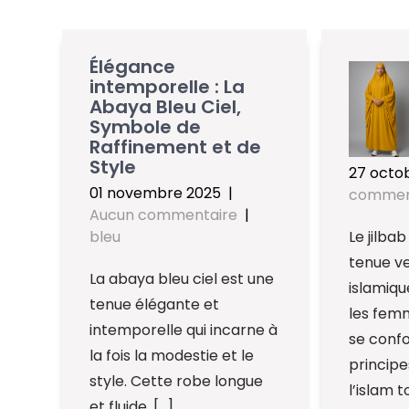
Élégance
intemporelle : La
Abaya Bleu Ciel,
Symbole de
Raffinement et de
Style
27 octo
01 novembre 2025
|
commen
Aucun commentaire
|
bleu
Le jilba
tenue v
La abaya bleu ciel est une
islamiqu
tenue élégante et
les femm
intemporelle qui incarne à
se conf
la fois la modestie et le
principe
style. Cette robe longue
l’islam t
et fluide, […]