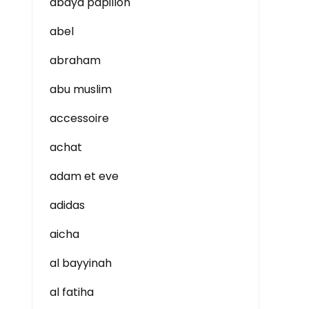
abaya papillon
abel
abraham
abu muslim
accessoire
achat
adam et eve
adidas
aicha
al bayyinah
al fatiha