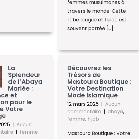
femmes musulmanes à
travers le monde. Cette
robe longue et fluide est
souvent portée […]
La
Découvrez les
Splendeur
Trésors de
de l’Abaya
Mastoura Boutique :
Mariée :
Votre Destination
ce et
Mode Islamique
ion pour le
12 mars 2025
|
Aucun
e Votre
commentaire
|
abaya
,
ge
femme
,
hijab
 2025
|
Aucun
taire
|
femme
Mastoura Boutique : Votre