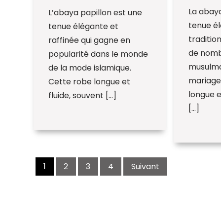
La abay
L’abaya papillon est une
tenue é
tenue élégante et
traditio
raffinée qui gagne en
de nom
popularité dans le monde
musulman
de la mode islamique.
mariage
Cette robe longue et
longue e
fluide, souvent […]
[…]
Navigation
des
1
2
3
4
Suivant
articles