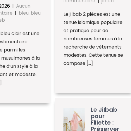
commentaire
|
jilbeb
 2026
|
Aucun
taire
|
bleu
,
bleu
Le jilbab 2 pièces est une
beb
tenue islamique populaire
et pratique pour de
 bleu clair est une
nombreuses femmes à la
estimentaire
recherche de vêtements
e parmi les
modestes. Cette tenue se
musulmanes à la
compose […]
e d’un style à la
gant et modeste.
]
Le Jilbab
pour
Fillette :
Préserver