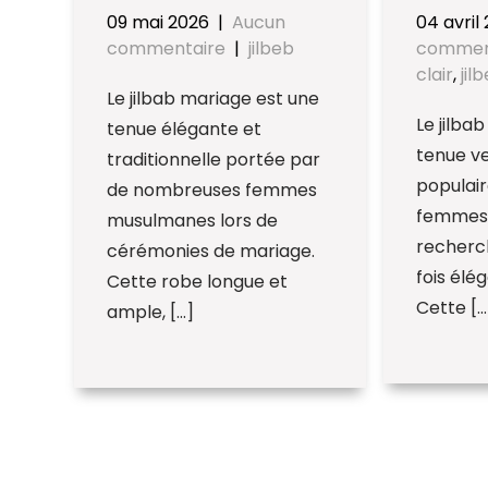
09 mai 2026
|
Aucun
04 avril
commentaire
|
jilbeb
commen
clair
,
jil
Le jilbab mariage est une
Le jilbab
tenue élégante et
tenue v
traditionnelle portée par
populair
de nombreuses femmes
femmes 
musulmanes lors de
recherch
cérémonies de mariage.
fois élé
Cette robe longue et
Cette […
ample, […]