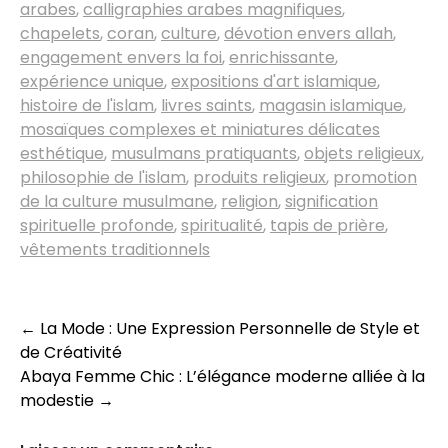
arabes
,
calligraphies arabes magnifiques
,
chapelets
,
coran
,
culture
,
dévotion envers allah
,
engagement envers la foi
,
enrichissante
,
expérience unique
,
expositions d'art islamique
,
histoire de l'islam
,
livres saints
,
magasin islamique
,
mosaïques complexes et miniatures délicates
esthétique
,
musulmans pratiquants
,
objets religieux
,
philosophie de l'islam
,
produits religieux
,
promotion
de la culture musulmane
,
religion
,
signification
spirituelle profonde
,
spiritualité
,
tapis de prière
,
vêtements traditionnels
Navigation
←
La Mode : Une Expression Personnelle de Style et
de Créativité
des
Abaya Femme Chic : L’élégance moderne alliée à la
articles
modestie
→