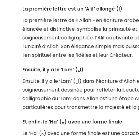
La première lettre est un ‘Alif’ allongé (ا)
La première lettre de « Allah » en écriture arabe est un ‘Alif’ allongé (ا). Ce
élancée et distinctive, symbolise la primauté et 
soigneusement calligraphiée, l’Alif captivante a
l’unicité d’Allah. Son élégance simple mais puis
lien spirituel entre les fidèles et leur Créateur.
Ensuite, il y a le ‘Lam’ (ل)
Ensuite, il y a le ‘Lam’ (ل) dans l’écriture d’Allah en arabe. Cette lettre, qui fait partie du nom divin, est
soigneusement dessinée pour refléter la beauté 
calligraphie du ‘Lam’ dans Allah est une étape c
particulières pour transmettre la majesté et la g
Et enfin, le ‘Ha’ (ه) avec une forme finale
Le ‘Ha’ (ه) avec une forme finale est une caractéristique distinctive de l’écriture d’Allah en arabe. Cette