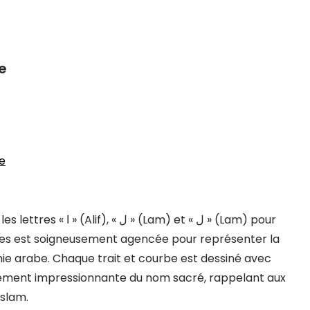
be
be
m) et « ل » (Lam) pour
tres est soigneusement agencée pour représenter la
phie arabe. Chaque trait et courbe est dessiné avec
llement impressionnante du nom sacré, rappelant aux
islam.