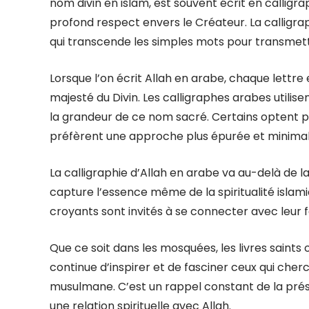
nom divin en islam, est souvent écrit en callig
profond respect envers le Créateur. La callig
qui transcende les simples mots pour transmettre
Lorsque l’on écrit Allah en arabe, chaque lettre
majesté du Divin. Les calligraphes arabes utilis
la grandeur de ce nom sacré. Certains optent p
préfèrent une approche plus épurée et minimal
La calligraphie d’Allah en arabe va au-delà de l
capture l’essence même de la spiritualité isla
croyants sont invités à se connecter avec leur f
Que ce soit dans les mosquées, les livres saints 
continue d’inspirer et de fasciner ceux qui che
musulmane. C’est un rappel constant de la prése
une relation spirituelle avec Allah.