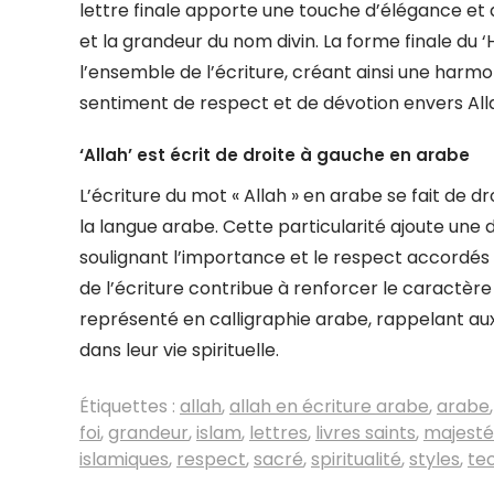
lettre finale apporte une touche d’élégance et de
et la grandeur du nom divin. La forme finale du 
l’ensemble de l’écriture, créant ainsi une harmon
sentiment de respect et de dévotion envers All
‘Allah’ est écrit de droite à gauche en arabe
L’écriture du mot « Allah » en arabe se fait de 
la langue arabe. Cette particularité ajoute une 
soulignant l’importance et le respect accordés 
de l’écriture contribue à renforcer le caractère 
représenté en calligraphie arabe, rappelant au
dans leur vie spirituelle.
Étiquettes :
allah
,
allah en écriture arabe
,
arabe
foi
,
grandeur
,
islam
,
lettres
,
livres saints
,
majesté
islamiques
,
respect
,
sacré
,
spiritualité
,
styles
,
te