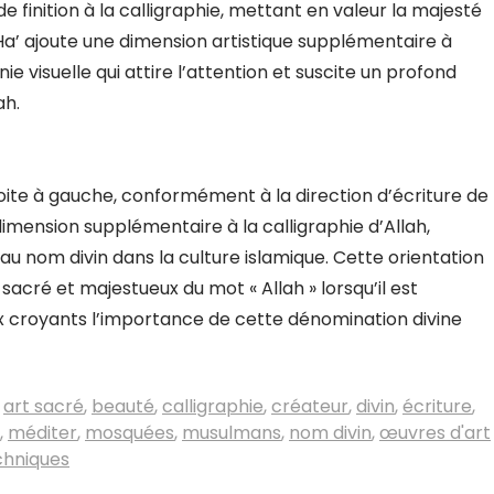
 finition à la calligraphie, mettant en valeur la majesté
‘Ha’ ajoute une dimension artistique supplémentaire à
ie visuelle qui attire l’attention et suscite un profond
ah.
droite à gauche, conformément à la direction d’écriture de
dimension supplémentaire à la calligraphie d’Allah,
au nom divin dans la culture islamique. Cette orientation
sacré et majestueux du mot « Allah » lorsqu’il est
x croyants l’importance de cette dénomination divine
,
art sacré
,
beauté
,
calligraphie
,
créateur
,
divin
,
écriture
,
,
méditer
,
mosquées
,
musulmans
,
nom divin
,
œuvres d'art
chniques