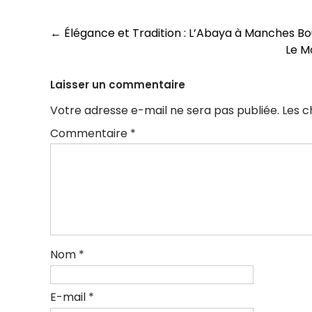
Navigation
←
Élégance et Tradition : L’Abaya à Manches B
Le M
des
articles
Laisser un commentaire
Votre adresse e-mail ne sera pas publiée.
Les c
Commentaire
*
Nom
*
E-mail
*