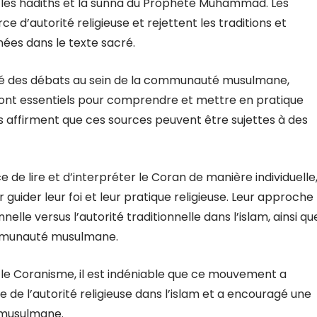
t les hadiths et la sunna du Prophète Muhammad. Les
e d’autorité religieuse et rejettent les traditions et
ées dans le texte sacré.
té des débats au sein de la communauté musulmane,
 sont essentiels pour comprendre et mettre en pratique
s affirment que ces sources peuvent être sujettes à des
 de lire et d’interpréter le Coran de manière individuelle
guider leur foi et leur pratique religieuse. Leur approche
elle versus l’autorité traditionnelle dans l’islam, ainsi qu
communauté musulmane.
ur le Coranisme, il est indéniable que ce mouvement a
e de l’autorité religieuse dans l’islam et a encouragé une
i musulmane.