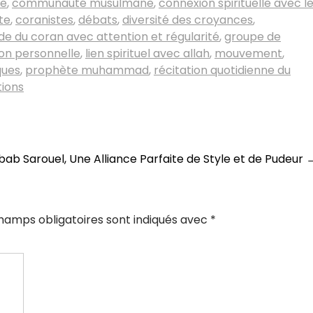
se
,
communauté musulmane
,
connexion spirituelle avec l
te
,
coranistes
,
débats
,
diversité des croyances
,
de du coran avec attention et régularité
,
groupe de
ion personnelle
,
lien spirituel avec allah
,
mouvement
,
ques
,
prophète muhammad
,
récitation quotidienne du
tions
lbab Sarouel, Une Alliance Parfaite de Style et de Pudeur
hamps obligatoires sont indiqués avec
*