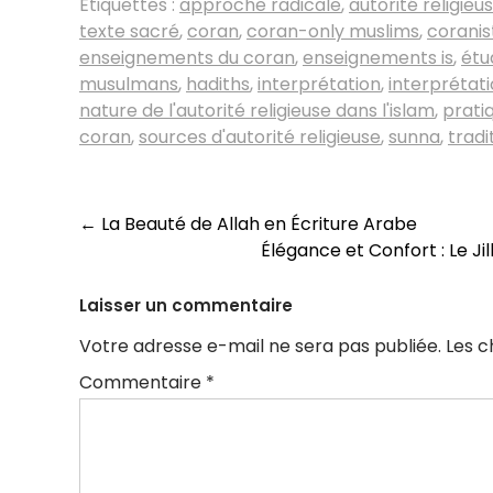
Étiquettes :
approche radicale
,
autorité religieu
texte sacré
,
coran
,
coran-only muslims
,
coranis
enseignements du coran
,
enseignements is
,
étu
musulmans
,
hadiths
,
interprétation
,
interprétat
nature de l'autorité religieuse dans l'islam
,
prati
coran
,
sources d'autorité religieuse
,
sunna
,
tradi
Navigation
←
La Beauté de Allah en Écriture Arabe
Élégance et Confort : Le Ji
des
articles
Laisser un commentaire
Votre adresse e-mail ne sera pas publiée.
Les c
Commentaire
*