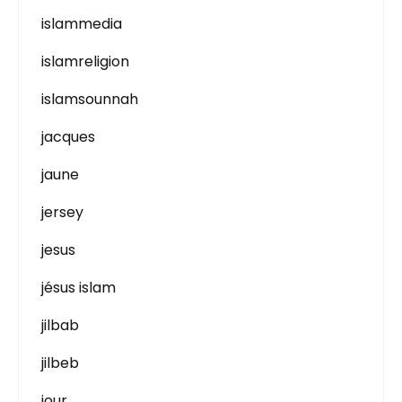
islammedia
islamreligion
islamsounnah
jacques
jaune
jersey
jesus
jésus islam
jilbab
jilbeb
jour