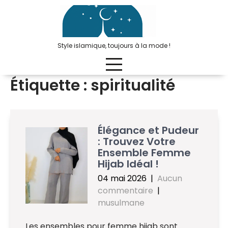
Passer
au
contenu
Style islamique, toujours à la mode !
Étiquette :
spiritualité
Élégance et Pudeur
: Trouvez Votre
Ensemble Femme
Hijab Idéal !
04 mai 2026
|
Aucun
commentaire
|
musulmane
Les ensembles pour femme hijab sont