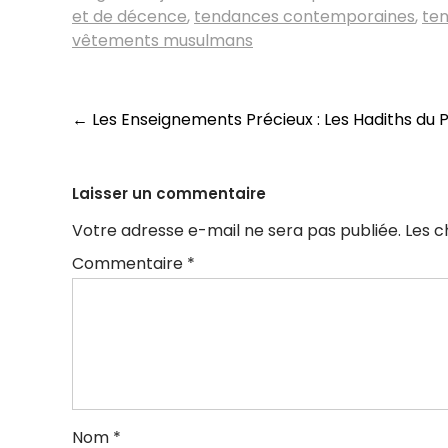
et de décence
,
tendances contemporaines
,
ten
vêtements musulmans
Navigation
←
Les Enseignements Précieux : Les Hadiths 
des
articles
Laisser un commentaire
Votre adresse e-mail ne sera pas publiée.
Les c
Commentaire
*
Nom
*