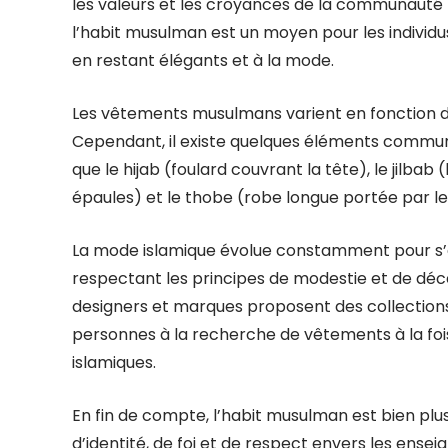
les valeurs et les croyances de la communauté 
l’habit musulman est un moyen pour les individus
en restant élégants et à la mode.
Les vêtements musulmans varient en fonction des 
Cependant, il existe quelques éléments communs
que le hijab (foulard couvrant la tête), le jilba
épaules) et le thobe (robe longue portée par 
La mode islamique évolue constamment pour s
respectant les principes de modestie et de déce
designers et marques proposent des collectio
personnes à la recherche de vêtements à la fo
islamiques.
En fin de compte, l’habit musulman est bien plu
d’identité, de foi et de respect envers les enseig