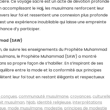
nancière. Ce voyage sacré est un acte de dévotion profonde
 En accomplissant le Hajj, les musulmans renforcent leur
vers leur foi et ressentent une connexion plus profonde
t une expérience inoubliable qui laisse une empreinte
chance d’y participer.
mmad (SAW)
ulman, de suivre les enseignements du Prophète Muhammad
musulmans, le Prophète Muhammad (SAW) a montré
s sa propre façon de s’habiller. En s’inspirant de ses
quilibre entre la mode et la conformité aux principes
lètent leur foi tout en restant élégants et respectueux
t conçues
,
communauté musulmane
,
croyances
,
culturell
bit musulman
,
hijab
,
identité religieuse
,
interprétations
que
,
mode musulmane
,
modestie
,
principes de modestie