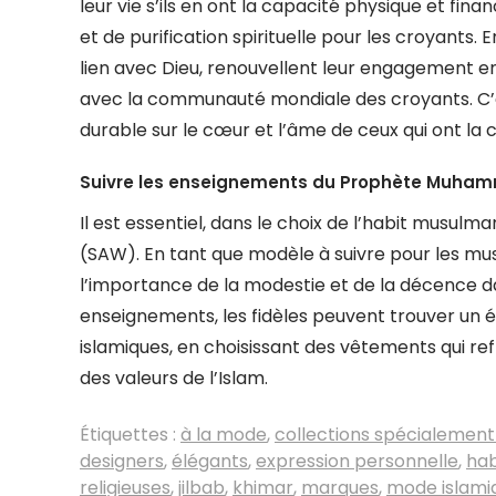
leur vie s’ils en ont la capacité physique et fi
et de purification spirituelle pour les croyants.
lien avec Dieu, renouvellent leur engagement en
avec la communauté mondiale des croyants. C’es
durable sur le cœur et l’âme de ceux qui ont la 
Suivre les enseignements du Prophète Muha
Il est essentiel, dans le choix de l’habit mus
(SAW). En tant que modèle à suivre pour les 
l’importance de la modestie et de la décence dan
enseignements, les fidèles peuvent trouver un é
islamiques, en choisissant des vêtements qui ref
des valeurs de l’Islam.
Étiquettes :
à la mode
,
collections spécialemen
designers
,
élégants
,
expression personnelle
,
ha
religieuses
,
jilbab
,
khimar
,
marques
,
mode islami