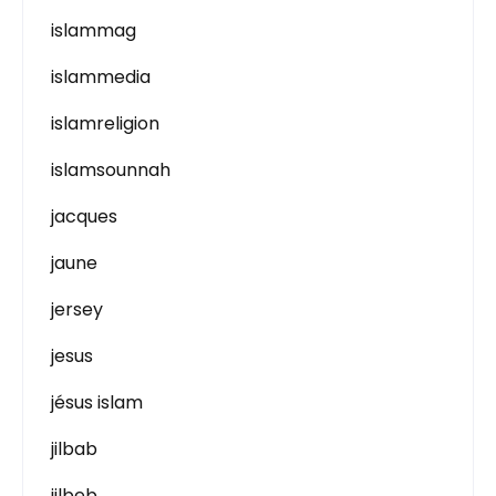
islammag
islammedia
islamreligion
islamsounnah
jacques
jaune
jersey
jesus
jésus islam
jilbab
jilbeb