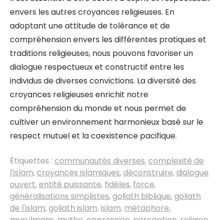
envers les autres croyances religieuses. En
adoptant une attitude de tolérance et de
compréhension envers les différentes pratiques et
traditions religieuses, nous pouvons favoriser un
dialogue respectueux et constructif entre les
individus de diverses convictions. La diversité des
croyances religieuses enrichit notre
compréhension du monde et nous permet de
cultiver un environnement harmonieux basé sur le
respect mutuel et la coexistence pacifique.
Étiquettes :
communautés diverses
,
complexité de
l'islam
,
croyances islamiques
,
déconstruire
,
dialogue
ouvert
,
entité puissante
,
fidèles
,
force
,
généralisations simplistes
,
goliath biblique
,
goliath
de l'islam
,
goliath islam
,
islam
,
métaphore
,
musulmans
,
mythe
,
oppression
,
perception
,
religion