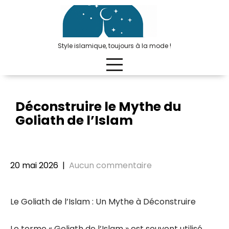
Passer
au
contenu
Style islamique, toujours à la mode !
Déconstruire le Mythe du
Goliath de l’Islam
20 mai 2026
|
Aucun commentaire
Le Goliath de l’Islam : Un Mythe à Déconstruire
Le terme « Goliath de l’Islam » est souvent utilisé