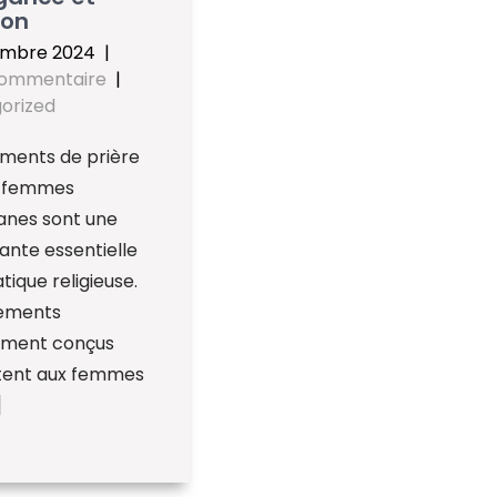
ion
embre 2024
|
commentaire
|
orized
ements de prière
s femmes
nes sont une
nte essentielle
tique religieuse.
ements
ement conçus
ent aux femmes
]