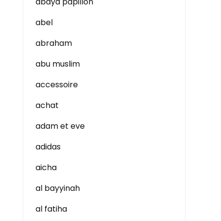
abaya papillon
abel
abraham
abu muslim
accessoire
achat
adam et eve
adidas
aicha
al bayyinah
al fatiha