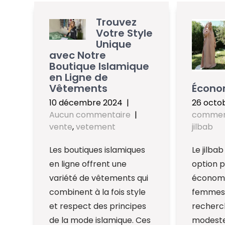
Trouvez
Votre Style
Unique
avec Notre
Boutique Islamique
en Ligne de
Vêtements
Écono
10 décembre 2024
|
26 octo
Aucun commentaire
|
commen
vente
,
vetement
jilbab
Les boutiques islamiques
Le jilba
en ligne offrent une
option p
variété de vêtements qui
économi
combinent à la fois style
femmes 
et respect des principes
recherc
de la mode islamique. Ces
modestes