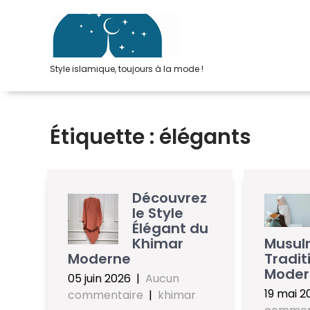
Passer
au
contenu
Style islamique, toujours à la mode !
Étiquette :
élégants
Découvrez
le Style
Élégant du
Khimar
Musul
Moderne
Tradit
Moder
05 juin 2026
|
Aucun
19 mai 2
commentaire
|
khimar