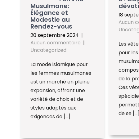
Musulmane:
dévot
Élégance et
18 sept
Modestie au
Aucun 
Rendez-vous
Uncateg
20 septembre 2024
|
Aucun commentaire
|
Les vêt
Uncategorized
pour le
musulma
La mode islamique pour
composa
les femmes musulmanes
de la pra
est un marché en pleine
Ces vêt
expansion, offrant une
spécial
variété de choix et de
permett
styles adaptés aux
de se […
exigences de […]