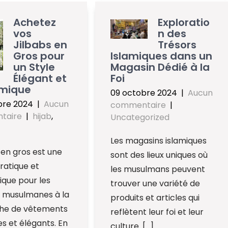
Achetez
Exploratio
vos
n des
Jilbabs en
Trésors
Gros pour
Islamiques dans un
un Style
Magasin Dédié à la
Élégant et
Foi
mique
09 octobre 2024
|
Aucun
bre 2024
|
Aucun
commentaire
|
taire
|
hijab
,
Uncategorized
Les magasins islamiques
b en gros est une
sont des lieux uniques où
ratique et
les musulmans peuvent
que pour les
trouver une variété de
musulmanes à la
produits et articles qui
he de vêtements
reflètent leur foi et leur
 et élégants. En
culture. […]