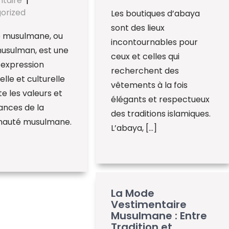
taire
|
orized
Les boutiques d’abaya
sont des lieux
 musulmane, ou
incontournables pour
musulman, est une
ceux et celles qui
’expression
recherchent des
lle et culturelle
vêtements à la fois
te les valeurs et
élégants et respectueux
ances de la
des traditions islamiques.
auté musulmane.
L’abaya, […]
La Mode
Vestimentaire
Musulmane : Entre
Tradition et