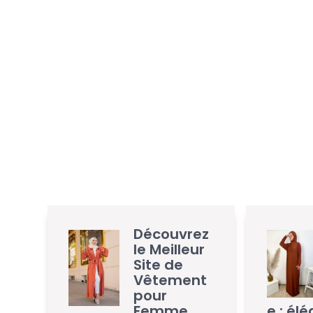
Découvrez
le Meilleur
Site de
Vêtement
pour
Femme
e : él