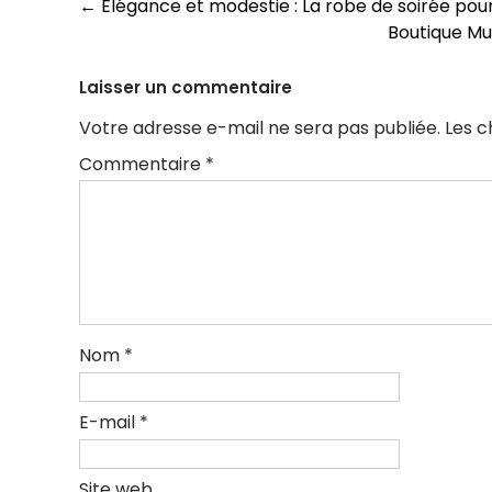
Navigation
←
Élégance et modestie : La robe de soirée po
Boutique Mu
des
articles
Laisser un commentaire
Votre adresse e-mail ne sera pas publiée.
Les c
Commentaire
*
Nom
*
E-mail
*
Site web