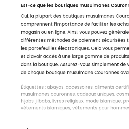
Est-ce que les boutiques musulmanes Couronn
Oui, la plupart des boutiques musulmanes Couro
comprennent l’importance de faciliter les ach
magasin ou en ligne. Ainsi, vous pouvez générale
différentes méthodes de paiement sécurisées tel
les portefeuilles électroniques. Cela vous perm
et d’avoir accès à une large gamme de produits
dans la boutique. Assurez-vous simplement de vé
de chaque boutique musulmane Couronnes avant
Étiquettes :
abayas
,
accessoires
,
aliments certifi
musulmanes couronnes
,
cadeaux uniques
,
cosmé
hijabs
,
jilbabs
,
livres religieux
,
mode islamique
,
pr
vêtements islamiques
,
vêtements pour hommes