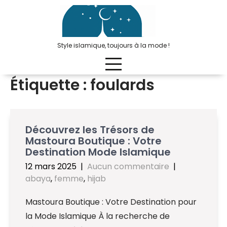
Passer
au
contenu
Style islamique, toujours à la mode !
Étiquette :
foulards
Découvrez les Trésors de
Mastoura Boutique : Votre
Destination Mode Islamique
12 mars 2025
|
Aucun commentaire
|
abaya
,
femme
,
hijab
Mastoura Boutique : Votre Destination pour
la Mode Islamique À la recherche de