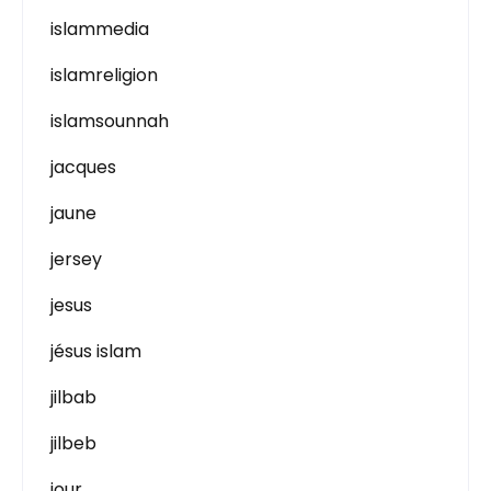
islammedia
islamreligion
islamsounnah
jacques
jaune
jersey
jesus
jésus islam
jilbab
jilbeb
jour