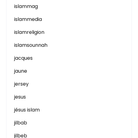
islammag
islammedia
islamreligion
islamsounnah
jacques
jaune
jersey
jesus
jésus islam
jilbab
jilbeb