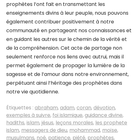
prophètes l’ont fait en transmettant les
enseignements divins à leur peuple, nous pouvons
également contribuer positivement à notre
communauté en partageant nos connaissances et
en guidant les autres sur le chemin de la vérité et
de la compréhension. Cet acte de partage non
seulement renforce nos liens avec autrui, mais il
permet également de propager la lumière de la
sagesse et de l’amour dans notre environnement,
perpétuant ainsi l’héritage des prophètes dans
notre vie quotidienne.
Étiquettes :
abraham
,
adam
,
coran
,
dévotion
,
exemples à suivre
,
foi islamique
,
guidance divine
,
hadiths
,
islam
,
jésus
,
leçons morales
,
les prophete
islam
,
messagers de dieu
,
mohammad
,
moïse
,
musulmans
,
noé
,
patience
,
piété
,
prophètes
,