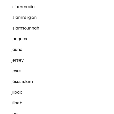
islammedia
islamreligion
islamsounnah
jacques
jaune
jersey
jesus
jésus islam
jilbab
jilbeb
jour