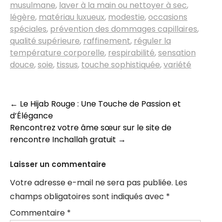
musulmane
,
laver à la main ou nettoyer à sec
,
légère
,
matériau luxueux
,
modestie
,
occasions
spéciales
,
prévention des dommages capillaires
,
qualité supérieure
,
raffinement
,
réguler la
température corporelle
,
respirabilité
,
sensation
douce
,
soie
,
tissus
,
touche sophistiquée
,
variété
Navigation
←
Le Hijab Rouge : Une Touche de Passion et
d’Élégance
des
Rencontrez votre âme sœur sur le site de
articles
rencontre Inchallah gratuit
→
Laisser un commentaire
Votre adresse e-mail ne sera pas publiée.
Les
champs obligatoires sont indiqués avec
*
Commentaire
*