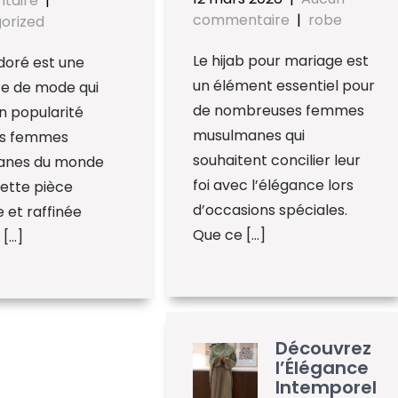
taire
|
commentaire
|
robe
orized
Le hijab pour mariage est
 doré est une
un élément essentiel pour
e de mode qui
de nombreuses femmes
n popularité
musulmanes qui
es femmes
souhaitent concilier leur
anes du monde
foi avec l’élégance lors
Cette pièce
d’occasions spéciales.
 et raffinée
Que ce […]
 […]
Découvrez
l’Élégance
Intemporel