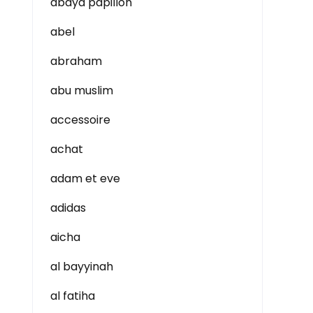
abaya papillon
abel
abraham
abu muslim
accessoire
achat
adam et eve
adidas
aicha
al bayyinah
al fatiha