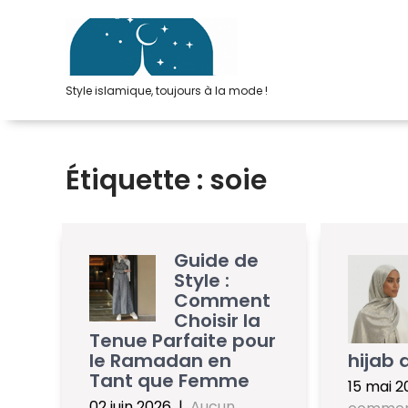
Passer
au
contenu
Style islamique, toujours à la mode !
Étiquette :
soie
Guide de
Style :
Comment
Choisir la
Tenue Parfaite pour
le Ramadan en
hijab 
Tant que Femme
15 mai 2
02 juin 2026
|
Aucun