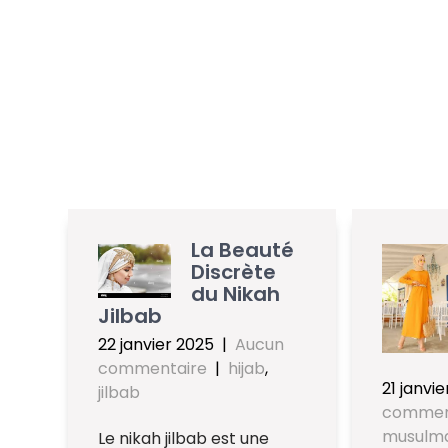
La Beauté
Discrète
du Nikah
Jilbab
22 janvier 2025
|
Aucun
commentaire
|
hijab
,
21 janvi
jilbab
commen
musulm
Le nikah jilbab est une