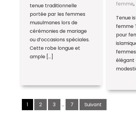
femme
,
tenue traditionnelle
portée par les femmes
Tenue i
musulmanes lors de
femme T
cérémonies de mariage
pour fe
ou d’occasions spéciales.
islamiqu
Cette robe longue et
femmes 
ample […]
élégant 
modestie
Navigation
des
1
2
3
…
7
Suivant
articles