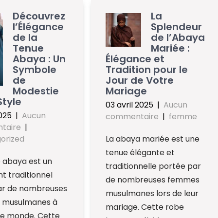
Découvrez
La
l’Élégance
Splendeur
de la
de l’Abaya
Tenue
Mariée :
Abaya : Un
Élégance et
Symbole
Tradition pour le
de
Jour de Votre
Modestie
Mariage
Style
03 avril 2025
|
Aucun
025
|
Aucun
commentaire
|
femme
taire
|
orized
La abaya mariée est une
tenue élégante et
 abaya est un
traditionnelle portée par
 traditionnel
de nombreuses femmes
ar de nombreuses
musulmanes lors de leur
 musulmanes à
mariage. Cette robe
le monde. Cette