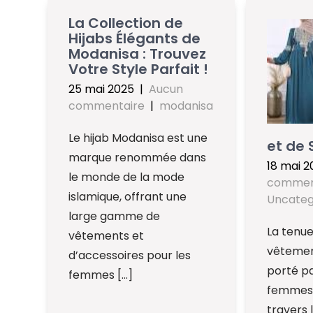
La Collection de
Hijabs Élégants de
Modanisa : Trouvez
Votre Style Parfait !
25 mai 2025
|
Aucun
commentaire
|
modanisa
Le hijab Modanisa est une
et de 
marque renommée dans
18 mai 2
le monde de la mode
commen
islamique, offrant une
Uncateg
large gamme de
La tenue
vêtements et
vêtement
d’accessoires pour les
porté p
femmes […]
femmes
travers 