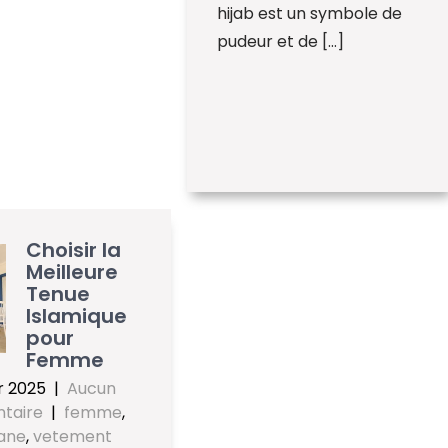
hijab est un symbole de
pudeur et de […]
Choisir la
Meilleure
Tenue
Islamique
pour
Femme
er 2025
|
Aucun
taire
|
femme
,
ane
,
vetement