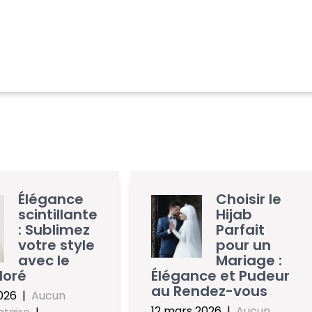
Élégance
Choisir le
scintillante
Hijab
: Sublimez
Parfait
votre style
pour un
avec le
Mariage :
doré
Élégance et Pudeur
au Rendez-vous
026
|
Aucun
12 mars 2026
|
Aucun