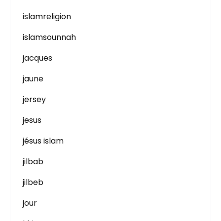
islamreligion
islamsounnah
jacques
jaune
jersey
jesus
jésus islam
jilbab
jilbeb
jour