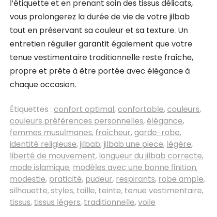
l’étiquette et en prenant soin des tissus délicats,
vous prolongerez la durée de vie de votre jilbab
tout en préservant sa couleur et sa texture. Un
entretien régulier garantit également que votre
tenue vestimentaire traditionnelle reste fraîche,
propre et prête à être portée avec élégance à
chaque occasion.
Étiquettes :
confort optimal
,
confortable
,
couleurs
,
couleurs préférences personnelles
,
élégance
,
femmes musulmanes
,
fraîcheur
,
garde-robe
,
identité religieuse
,
jilbab
,
jilbab une piece
,
légère
,
liberté de mouvement
,
longueur du jilbab correcte
,
mode islamique
,
modèles avec une bonne finition
,
modestie
,
praticité
,
pudeur
,
respirants
,
robe ample
,
silhouette
,
styles
,
taille
,
teinte
,
tenue vestimentaire
,
tissus
,
tissus légers
,
traditionnelle
,
voile