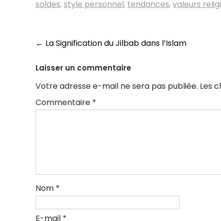
soldes
,
style personnel
,
tendances
,
valeurs relig
Navigation
←
La Signification du Jilbab dans l’Islam
des
Laisser un commentaire
articles
Votre adresse e-mail ne sera pas publiée.
Les c
Commentaire
*
Nom
*
E-mail
*