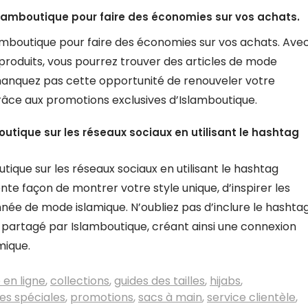
Islamboutique pour faire des économies sur vos achats.
slamboutique pour faire des économies sur vos achats. Ave
 produits, vous pourrez trouver des articles de mode
 manquez pas cette opportunité de renouveler votre
âce aux promotions exclusives d’Islamboutique.
utique sur les réseaux sociaux en utilisant le hashtag
ique sur les réseaux sociaux en utilisant le hashtag
ente façon de montrer votre style unique, d’inspirer les
ée de mode islamique. N’oubliez pas d’inclure le hashta
t partagé par Islamboutique, créant ainsi une connexion
mique.
 en ligne
,
collections
,
guides des tailles
,
hijabs
,
res spéciales
,
promotions
,
sacs à main
,
service clientèle
,