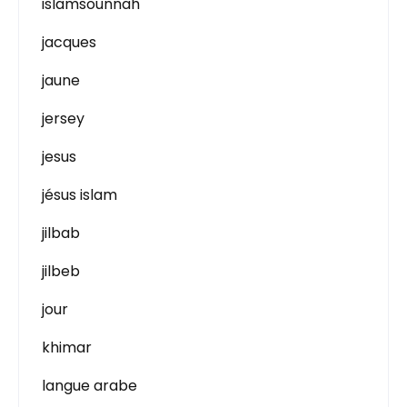
islamsounnah
jacques
jaune
jersey
jesus
jésus islam
jilbab
jilbeb
jour
khimar
langue arabe