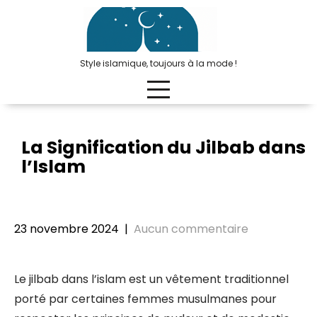
Passer
au
contenu
Style islamique, toujours à la mode !
La Signification du Jilbab dans
l’Islam
23 novembre 2024
|
Aucun commentaire
Le jilbab dans l’islam est un vêtement traditionnel
porté par certaines femmes musulmanes pour