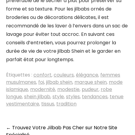
préférable de le sécher à plat pour préserver sa
forme et sa texture. Pour les jilbabs ornés de
broderies ou de décorations délicates, il est
recommandé de les laver à l’envers dans un sac de
lavage pour éviter tout accroc. En suivant ces
conseils d’entretien, vous pourrez prolonger la
durée de vie de votre jilbab Shein et le garder en
parfait état pour longtemps.
Étiquettes :
confort
,
couleurs
,
élégance
,
femmes
musulmanes
,
foi
,
jilbab shein
,
marque shein
,
mode
islamique
,
modernité
,
modestie
,
pudeur
,
robe
longue
,
shein jilbab
,
style
,
styles
,
tendances
,
tenue
vestimentaire
,
tissus
,
tradition
Navigation
←
Trouvez Votre Jilbab Pas Cher sur Notre Site
Spécialisé