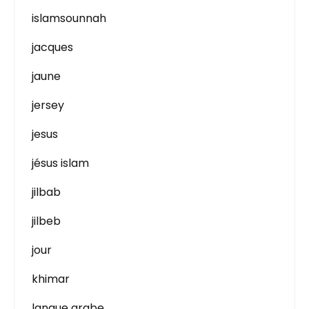
islamsounnah
jacques
jaune
jersey
jesus
jésus islam
jilbab
jilbeb
jour
khimar
langue arabe