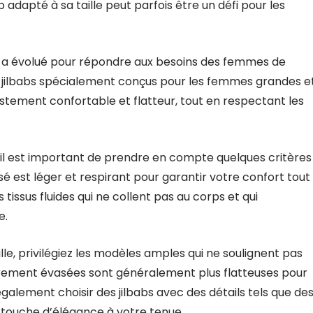
 adapté à sa taille peut parfois être un défi pour les
 a évolué pour répondre aux besoins des femmes de
é de jilbabs spécialement conçus pour les femmes grandes e
justement confortable et flatteur, tout en respectant les
, il est important de prendre en compte quelques critères
lisé est léger et respirant pour garantir votre confort tout
tissus fluides qui ne collent pas au corps et qui
e.
lle, privilégiez les modèles amples qui ne soulignent pas
èrement évasées sont généralement plus flatteuses pour
alement choisir des jilbabs avec des détails tels que de
e touche d’élégance à votre tenue.