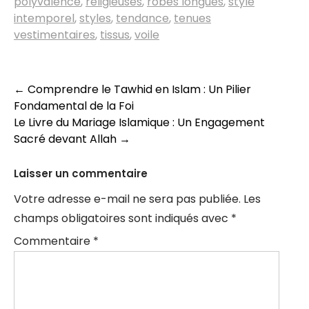
polyvalence
,
religieuses
,
robes longues
,
style
intemporel
,
styles
,
tendance
,
tenues
vestimentaires
,
tissus
,
voile
Navigation
←
Comprendre le Tawhid en Islam : Un Pilier
Fondamental de la Foi
des
Le Livre du Mariage Islamique : Un Engagement
articles
Sacré devant Allah
→
Laisser un commentaire
Votre adresse e-mail ne sera pas publiée.
Les
champs obligatoires sont indiqués avec
*
Commentaire
*