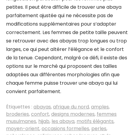
petites. Il peut être difficile de trouver une abaya
parfaitement ajustée qui ne nécessite pas de
modifications supplémentaires pour s’adapter
correctement. Les femmes de petite taille peuvent
se retrouver avec des abayas trop longues ou trop
larges, ce qui peut altérer l’élégance et le confort
de la tenue. Cependant, malgré ce défi, il existe des
options sur le marché qui proposent des tailles
adaptées aux différentes morphologies afin que
chaque femme puisse trouver une abaya qui lui
convient parfaitement.
Étiquettes :
abayas
,
afrique du nord
,
amples
,
broderies
,
confort
,
designs modernes
,
femmes
musulmanes
,
hijab
,
les abaya
,
motifs élégants
,
moyen-orient
,
occasions formelles
,
perles
,