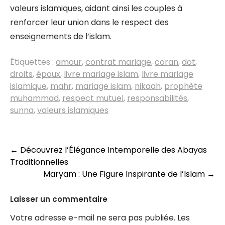
valeurs islamiques, aidant ainsi les couples à
renforcer leur union dans le respect des
enseignements de l’islam.
Étiquettes :
amour
,
contrat mariage
,
coran
,
dot
,
droits
,
époux
,
livre mariage islam
,
livre mariage
islamique
,
mahr
,
mariage islam
,
nikaah
,
prophète
muhammad
,
respect mutuel
,
responsabilités
,
sunna
,
valeurs islamiques
Navigation
←
Découvrez l’Élégance Intemporelle des Abayas
Traditionnelles
des
Maryam : Une Figure Inspirante de l’Islam
→
articles
Laisser un commentaire
Votre adresse e-mail ne sera pas publiée.
Les