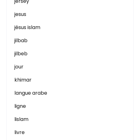
jersey
jesus
jésus islam
jilbab
jilbeb
jour
khimar
langue arabe
ligne
lislam
livre