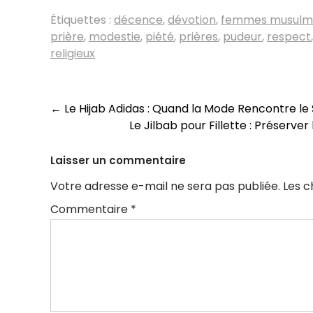
Étiquettes :
décence
,
dévotion
,
femmes musulm
prière
,
modestie
,
piété
,
prières
,
pudeur
,
respect
religieux
Navigation
←
Le Hijab Adidas : Quand la Mode Rencontre le
Le Jilbab pour Fillette : Préserver
des
articles
Laisser un commentaire
Votre adresse e-mail ne sera pas publiée.
Les c
Commentaire
*