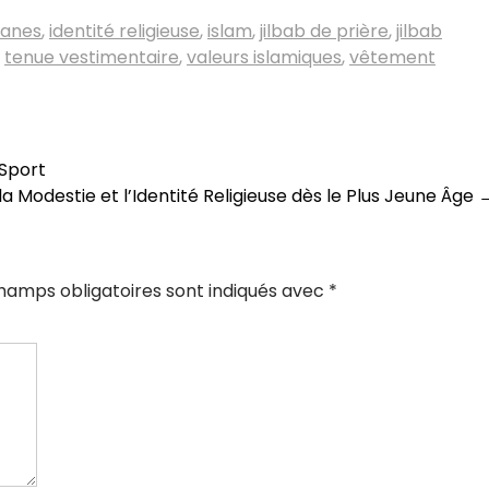
anes
,
identité religieuse
,
islam
,
jilbab de prière
,
jilbab
,
tenue vestimentaire
,
valeurs islamiques
,
vêtement
 Sport
 la Modestie et l’Identité Religieuse dès le Plus Jeune Âge
hamps obligatoires sont indiqués avec
*