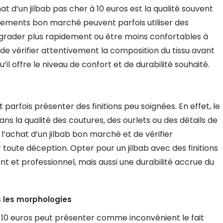
t d’un jilbab pas cher à 10 euros est la qualité souvent
vêtements bon marché peuvent parfois utiliser des
égrader plus rapidement ou être moins confortables à
et de vérifier attentivement la composition du tissu avant
u’il offre le niveau de confort et de durabilité souhaité.
t parfois présenter des finitions peu soignées. En effet, le
ns la qualité des coutures, des ourlets ou des détails de
de l’achat d’un jilbab bon marché et de vérifier
r toute déception. Opter pour un jilbab avec des finitions
t et professionnel, mais aussi une durabilité accrue du
s les morphologies
 à 10 euros peut présenter comme inconvénient le fait