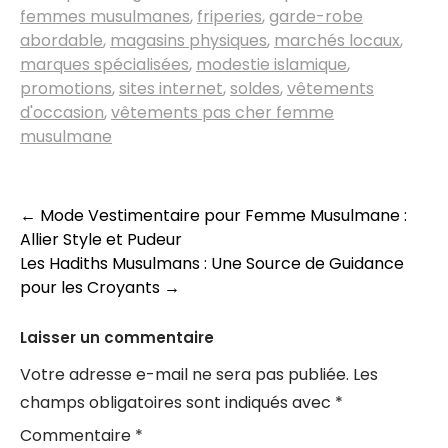
femmes musulmanes
,
friperies
,
garde-robe
abordable
,
magasins physiques
,
marchés locaux
,
marques spécialisées
,
modestie islamique
,
promotions
,
sites internet
,
soldes
,
vêtements
d'occasion
,
vêtements pas cher femme
musulmane
Navigation
←
Mode Vestimentaire pour Femme Musulmane :
Allier Style et Pudeur
des
Les Hadiths Musulmans : Une Source de Guidance
articles
pour les Croyants
→
Laisser un commentaire
Votre adresse e-mail ne sera pas publiée.
Les
champs obligatoires sont indiqués avec
*
Commentaire
*