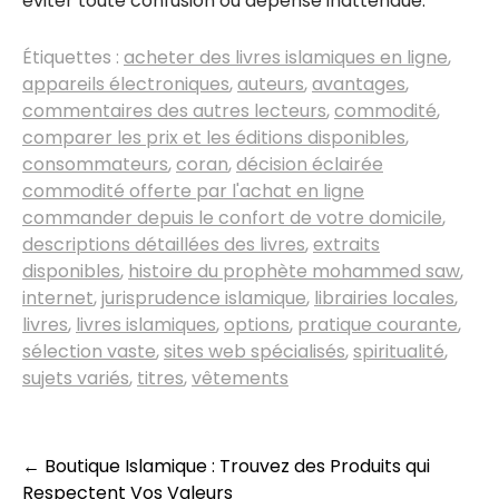
éviter toute confusion ou dépense inattendue.
Étiquettes :
acheter des livres islamiques en ligne
,
appareils électroniques
,
auteurs
,
avantages
,
commentaires des autres lecteurs
,
commodité
,
comparer les prix et les éditions disponibles
,
consommateurs
,
coran
,
décision éclairée
commodité offerte par l'achat en ligne
commander depuis le confort de votre domicile
,
descriptions détaillées des livres
,
extraits
disponibles
,
histoire du prophète mohammed saw
,
internet
,
jurisprudence islamique
,
librairies locales
,
livres
,
livres islamiques
,
options
,
pratique courante
,
sélection vaste
,
sites web spécialisés
,
spiritualité
,
sujets variés
,
titres
,
vêtements
Navigation
←
Boutique Islamique : Trouvez des Produits qui
Respectent Vos Valeurs