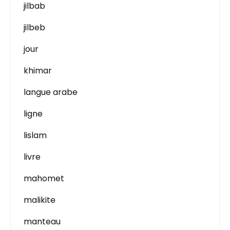
jilbab
jilbeb
jour
khimar
langue arabe
ligne
lislam
livre
mahomet
malikite
manteau