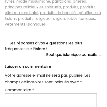
livres
,
mode musulmane
,
pantalons
,
prières
,
principes religieux et spirituels
,
produits
,
produits
alimentaires halal
,
produits de beauté spécifiques à
l'islam
,
produits religieux
,
religion
,
robes
,
tuniques
,
vêtements islamiques
Navigation
←
Les réponses à vos 4 questions les plus
fréquentes sur l’Islam !
des
Boutique islamique conseils.
→
articles
Laisser un commentaire
Votre adresse e-mail ne sera pas publiée.
Les
champs obligatoires sont indiqués avec
*
Commentaire
*