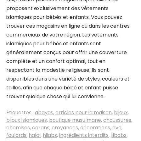
proposent exclusivement des vêtements
islamiques pour bébés et enfants. Vous pouvez
trouver ces magasins en ligne ou dans les centres
commerciaux de votre région. Les vêtements
islamiques pour bébés et enfants sont
généralement conçus pour offrir une couverture
complète et un confort optimal, tout en
respectant la modestie religieuse. Ils sont
disponibles dans une variété de styles, couleurs et
tailles, afin que chaque bébé et enfant puisse
trouver quelque chose qui lui convienne.
Étiquettes :
abayas
,
articles pour la maison
,
bijoux
,
bijoux islamiques
,
boutique musulmane
,
chaussures
,
chemises
,
corans
,
croyances
,
décorations
,
dvd
,
foulards
,
halal
,
hijabs
,
ingrédients interdits
,
jilbabs
,