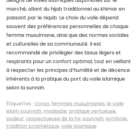
designs de voiles islamiques disponibles sur le
marché, allant du hijab traditionnel au khimar en
passant par le niqab. Le choix du voile dépend
souvent des préférences personnelles de chaque
femme musulmane, ainsi que des normes sociales
et culturelles de sa communauté. Il est
recommandé de privilégier des tissus légers et
respirants pour un confort optimal, tout en veillant
à respecter les principes d’humilité et de décence
inhérents à la pratique du port du voile islamique
selon la sunnah.
Étiquettes :
coran
,
femmes musulmanes
,
le voile
islam sounnah
,
modestie
,
pratique vertueuse
,
pudeur
,
respectueuse de la foi
,
sounnah
,
symbole
,
tradition prophétique
,
voile islamique