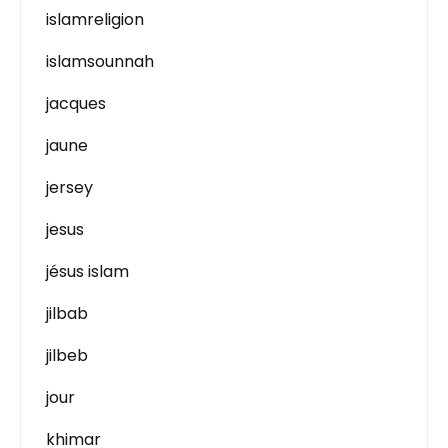
islamreligion
islamsounnah
jacques
jaune
jersey
jesus
jésus islam
jilbab
jilbeb
jour
khimar