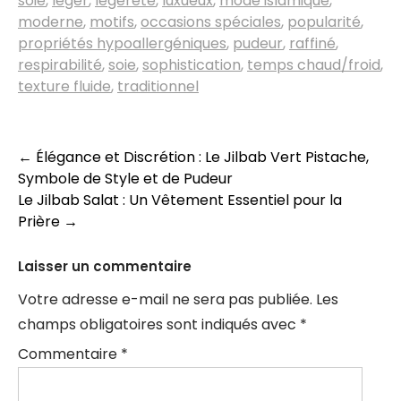
soie
,
léger
,
légèreté
,
luxueux
,
mode islamique
,
moderne
,
motifs
,
occasions spéciales
,
popularité
,
propriétés hypoallergéniques
,
pudeur
,
raffiné
,
respirabilité
,
soie
,
sophistication
,
temps chaud/froid
,
texture fluide
,
traditionnel
Navigation
←
Élégance et Discrétion : Le Jilbab Vert Pistache,
Symbole de Style et de Pudeur
des
Le Jilbab Salat : Un Vêtement Essentiel pour la
articles
Prière
→
Laisser un commentaire
Votre adresse e-mail ne sera pas publiée.
Les
champs obligatoires sont indiqués avec
*
Commentaire
*