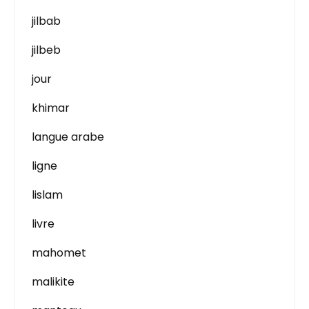
jilbab
jilbeb
jour
khimar
langue arabe
ligne
lislam
livre
mahomet
malikite