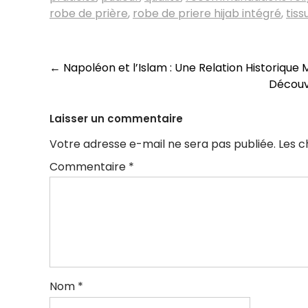
robe de prière
,
robe de priere hijab intégré
,
tiss
Navigation
←
Napoléon et l’Islam : Une Relation Historiqu
Découv
des
articles
Laisser un commentaire
Votre adresse e-mail ne sera pas publiée.
Les c
Commentaire
*
Nom
*