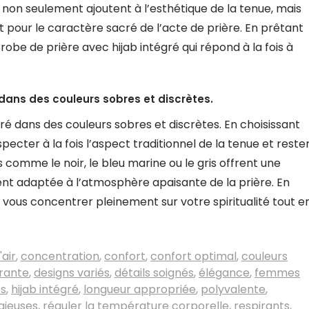
s non seulement ajoutent à l’esthétique de la tenue, mais
t pour le caractère sacré de l’acte de prière. En prêtant
 robe de prière avec hijab intégré qui répond à la fois à
 dans des couleurs sobres et discrètes.
ré dans des couleurs sobres et discrètes. En choisissant
ecter à la fois l’aspect traditionnel de la tenue et reste
s comme le noir, le bleu marine ou le gris offrent une
nt adaptée à l’atmosphère apaisante de la prière. En
 vous concentrer pleinement sur votre spiritualité tout e
'air
,
concentration
,
confort
,
confort optimal
,
couleurs
rante
,
designs variés
,
détails soignés
,
élégance
,
femmes
es
,
hijab intégré
,
longueur appropriée
,
polyvalente
,
gieuses
,
réguler la température corporelle
,
respirants
,